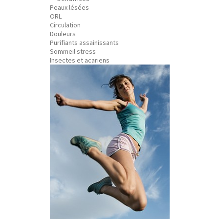
Peaux lésées
ORL
Circulation
Douleurs
Purifiants assainissants
Sommeil stress
Insectes et acariens