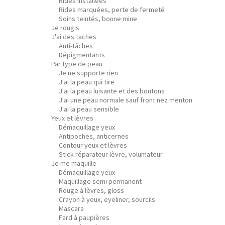
Rides installées
Rides marquées, perte de fermeté
Soins teintés, bonne mine
Je rougis
J'ai des taches
Anti-tâches
Dépigmentants
Par type de peau
Je ne supporte rien
J'ai la peau qui tire
J'ai la peau luisante et des boutons
J'ai une peau normale sauf front nez menton
J'ai la peau sensible
Yeux et lèvres
Démaquillage yeux
Antipoches, anticernes
Contour yeux et lèvres
Stick réparateur lèvre, volumateur
Je me maquille
Démaquillage yeux
Maquillage semi permanent
Rouge à lèvres, gloss
Crayon à yeux, eyeliner, sourcils
Mascara
Fard à paupières