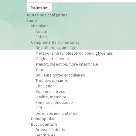
Rechercher
Toutes nos catégories
Santé
Vitamines
Adulte
Enfant
Compléments alimentaires
Beauté, peau, anti âge
Métabolisme (cholestérol, cœur, glycémie)
Ongles et cheveux
Transit, digestion, flore intestinale
Yeux
Douleurs osteo-articulaires
Troubles urinaires
Circulation
Sommeil, stress
Vitalité, mémoire
Femme, ménopause
ORL
Défenses immunitaires
Homéopathie
Buccodentaire
Brosses à dents
Dentifrices