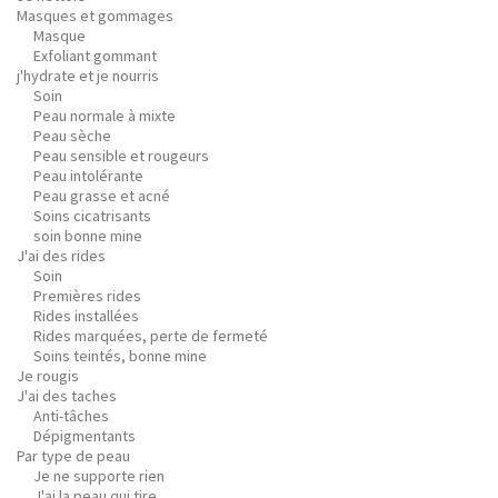
Masques et gommages
Masque
Exfoliant gommant
j'hydrate et je nourris
Soin
Peau normale à mixte
Peau sèche
Peau sensible et rougeurs
Peau intolérante
Peau grasse et acné
Soins cicatrisants
soin bonne mine
J'ai des rides
Soin
Premières rides
Rides installées
Rides marquées, perte de fermeté
Soins teintés, bonne mine
Je rougis
J'ai des taches
Anti-tâches
Dépigmentants
Par type de peau
Je ne supporte rien
J'ai la peau qui tire