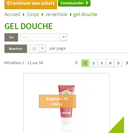
Continuer mes achats
Commander
Accueil
Corps
Je nettoie
gel douche
GEL DOUCHE
Tri
--
par page
Montrer
12
Résultats 1 - 12 sur 58.
1
2
3
4
5
Rupture de
stock