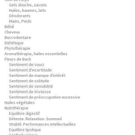
Gels douche, savons
Huiles, baumes, laits
Déodorants
Mains, Pieds
Bébé
Cheveux
Buccodentaire
Diététique
Phytothérapie
Aromathérapie, huiles essentielles
Fleurs de Bach
Sentiment de souci
Sentiment d'incertitude
Sentiment de manque d'intérêt
Sentiment de solitude
Sentiment de sensibilité
Sentiment de tristesse
Sentiment de préoccupation excessive
Huiles végétales
Nutrithérapie
Equilibre digestif
Détente. Relaxation. Sommeil
Vitalité. Performances intellectuelles
Equilibre lipidique