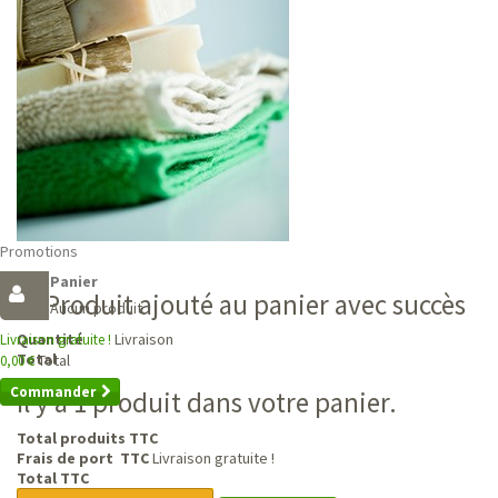
Promotions
Panier
Produit ajouté au panier avec succès
Aucun produit
Livraison
Quantité
Livraison gratuite !
Total
Total
0,00 €
Commander
Il y a 1 produit dans votre panier.
Total produits TTC
Frais de port TTC
Livraison gratuite !
Total TTC