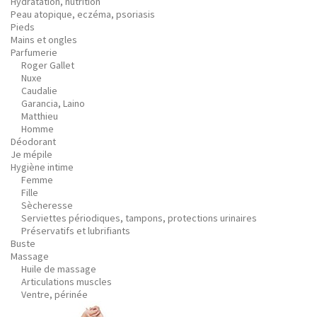
Hydratation, nutrition
Peau atopique, eczéma, psoriasis
Pieds
Mains et ongles
Parfumerie
Roger Gallet
Nuxe
Caudalie
Garancia, Laino
Matthieu
Homme
Déodorant
Je mépile
Hygiène intime
Femme
Fille
Sècheresse
Serviettes périodiques, tampons, protections urinaires
Préservatifs et lubrifiants
Buste
Massage
Huile de massage
Articulations muscles
Ventre, périnée