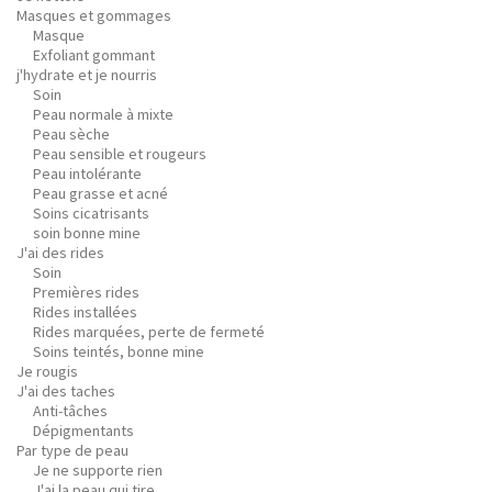
Masques et gommages
Masque
Exfoliant gommant
j'hydrate et je nourris
Soin
Peau normale à mixte
Peau sèche
Peau sensible et rougeurs
Peau intolérante
Peau grasse et acné
Soins cicatrisants
soin bonne mine
J'ai des rides
Soin
Premières rides
Rides installées
Rides marquées, perte de fermeté
Soins teintés, bonne mine
Je rougis
J'ai des taches
Anti-tâches
Dépigmentants
Par type de peau
Je ne supporte rien
J'ai la peau qui tire