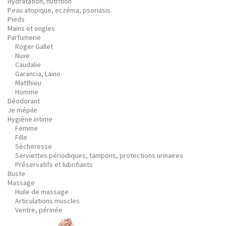
Hydratation, nutrition
Peau atopique, eczéma, psoriasis
Pieds
Mains et ongles
Parfumerie
Roger Gallet
Nuxe
Caudalie
Garancia, Laino
Matthieu
Homme
Déodorant
Je mépile
Hygiène intime
Femme
Fille
Sècheresse
Serviettes périodiques, tampons, protections urinaires
Préservatifs et lubrifiants
Buste
Massage
Huile de massage
Articulations muscles
Ventre, périnée