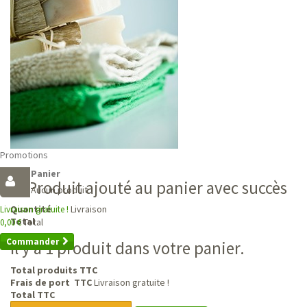
Promotions
Panier
Produit ajouté au panier avec succès
Aucun produit
Livraison
Quantité
Livraison gratuite !
Total
Total
0,00 €
Commander
Il y a 1 produit dans votre panier.
Total produits TTC
Frais de port TTC
Livraison gratuite !
Total TTC