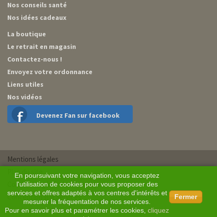
Nos conseils santé
Nos idées cadeaux
La boutique
Le retrait en magasin
Contactez-nous !
Envoyez votre ordonnance
Liens utiles
Nos vidéos
Devenez Fan sur facebook
Mentions légales
Plan du site
En poursuivant votre navigation, vous acceptez
Conditions générales de vente
l'utilisation de cookies pour vous proposer des
services et offres adaptés à vos centres d'intérêts et
Conception BM Services
Fermer
mesurer la fréquentation de nos services.
Pour en savoir plus et paramétrer les cookies,
cliquez