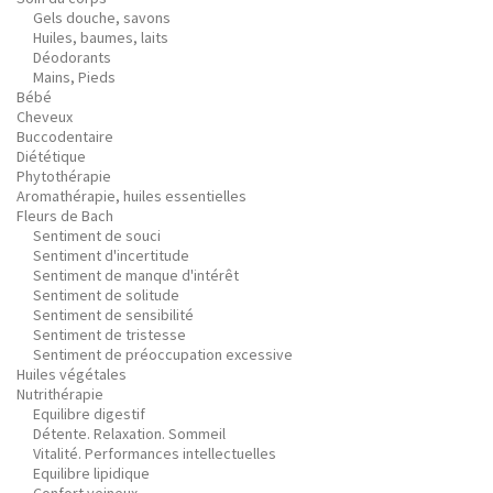
Gels douche, savons
Huiles, baumes, laits
Déodorants
Mains, Pieds
Bébé
Cheveux
Buccodentaire
Diététique
Phytothérapie
Aromathérapie, huiles essentielles
Fleurs de Bach
Sentiment de souci
Sentiment d'incertitude
Sentiment de manque d'intérêt
Sentiment de solitude
Sentiment de sensibilité
Sentiment de tristesse
Sentiment de préoccupation excessive
Huiles végétales
Nutrithérapie
Equilibre digestif
Détente. Relaxation. Sommeil
Vitalité. Performances intellectuelles
Equilibre lipidique