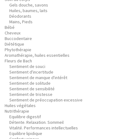
Gels douche, savons
Huiles, baumes, laits
Déodorants
Mains, Pieds
Bébé
Cheveux
Buccodentaire
Diététique
Phytothérapie
Aromathérapie, huiles essentielles
Fleurs de Bach
Sentiment de souci
Sentiment d'incertitude
Sentiment de manque d'intérêt
Sentiment de solitude
Sentiment de sensibilité
Sentiment de tristesse
Sentiment de préoccupation excessive
Huiles végétales
Nutrithérapie
Equilibre digestif
Détente. Relaxation. Sommeil
Vitalité. Performances intellectuelles
Equilibre lipidique