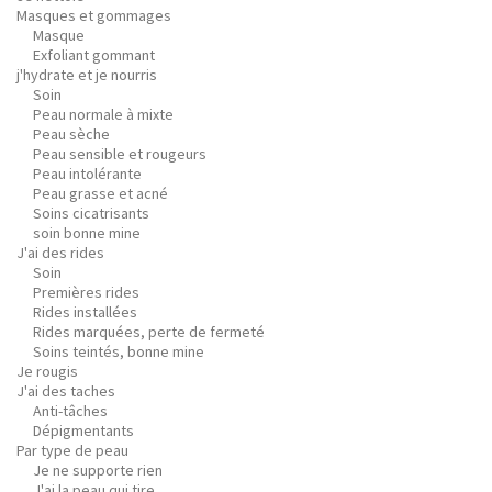
Masques et gommages
Masque
Exfoliant gommant
j'hydrate et je nourris
Soin
Peau normale à mixte
Peau sèche
Peau sensible et rougeurs
Peau intolérante
Peau grasse et acné
Soins cicatrisants
soin bonne mine
J'ai des rides
Soin
Premières rides
Rides installées
Rides marquées, perte de fermeté
Soins teintés, bonne mine
Je rougis
J'ai des taches
Anti-tâches
Dépigmentants
Par type de peau
Je ne supporte rien
J'ai la peau qui tire