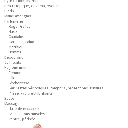
Hydratation, nutrition
Peau atopique, eczéma, psoriasis
Pieds
Mains et ongles
Parfumerie
Roger Gallet
Nuxe
Caudalie
Garancia, Laino
Matthieu
Homme
Déodorant
Je mépile
Hygiène intime
Femme
Fille
Sècheresse
Serviettes périodiques, tampons, protections urinaires
Préservatifs et lubrifiants
Buste
Massage
Huile de massage
Articulations muscles
Ventre, périnée