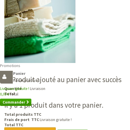
Promotions
Panier
Produit ajouté au panier avec succès
Aucun produit
Livraison
Quantité
Livraison gratuite !
Total
Total
0,00 €
Commander
Il y a 1 produit dans votre panier.
Total produits TTC
Frais de port TTC
Livraison gratuite !
Total TTC