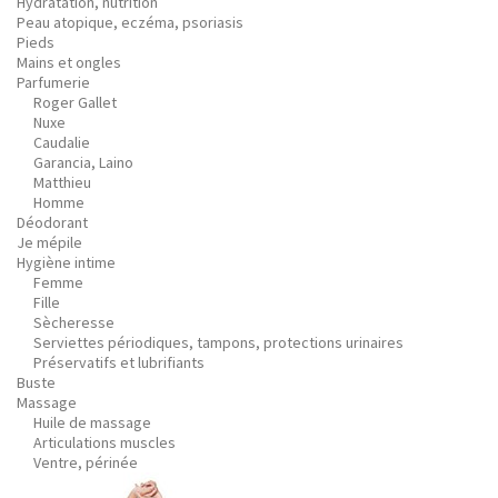
Hydratation, nutrition
Peau atopique, eczéma, psoriasis
Pieds
Mains et ongles
Parfumerie
Roger Gallet
Nuxe
Caudalie
Garancia, Laino
Matthieu
Homme
Déodorant
Je mépile
Hygiène intime
Femme
Fille
Sècheresse
Serviettes périodiques, tampons, protections urinaires
Préservatifs et lubrifiants
Buste
Massage
Huile de massage
Articulations muscles
Ventre, périnée