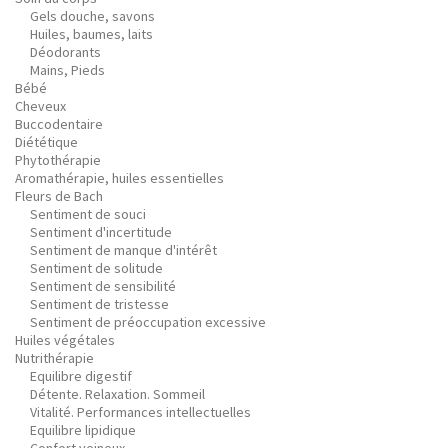
Gels douche, savons
Huiles, baumes, laits
Déodorants
Mains, Pieds
Bébé
Cheveux
Buccodentaire
Diététique
Phytothérapie
Aromathérapie, huiles essentielles
Fleurs de Bach
Sentiment de souci
Sentiment d'incertitude
Sentiment de manque d'intérêt
Sentiment de solitude
Sentiment de sensibilité
Sentiment de tristesse
Sentiment de préoccupation excessive
Huiles végétales
Nutrithérapie
Equilibre digestif
Détente. Relaxation. Sommeil
Vitalité. Performances intellectuelles
Equilibre lipidique