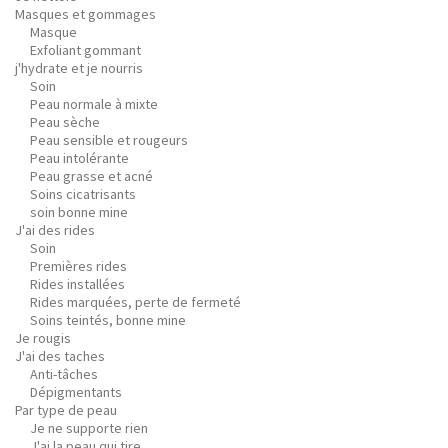
Masques et gommages
Masque
Exfoliant gommant
j'hydrate et je nourris
Soin
Peau normale à mixte
Peau sèche
Peau sensible et rougeurs
Peau intolérante
Peau grasse et acné
Soins cicatrisants
soin bonne mine
J'ai des rides
Soin
Premières rides
Rides installées
Rides marquées, perte de fermeté
Soins teintés, bonne mine
Je rougis
J'ai des taches
Anti-tâches
Dépigmentants
Par type de peau
Je ne supporte rien
J'ai la peau qui tire