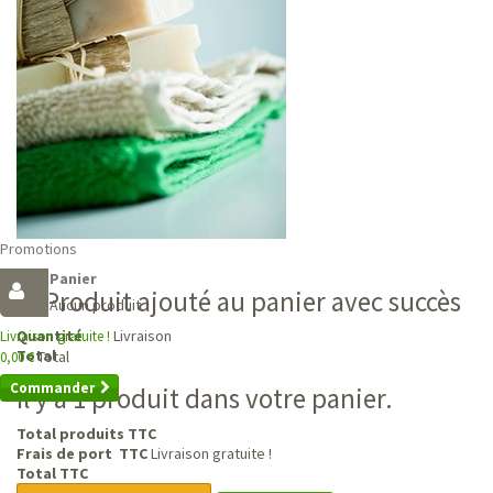
Promotions
Panier
Produit ajouté au panier avec succès
Aucun produit
Livraison
Quantité
Livraison gratuite !
Total
Total
0,00 €
Commander
Il y a 1 produit dans votre panier.
Total produits TTC
Frais de port TTC
Livraison gratuite !
Total TTC