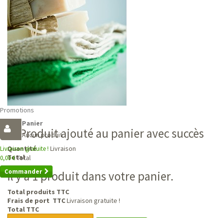
Promotions
Panier
Produit ajouté au panier avec succès
Aucun produit
Livraison
Quantité
Livraison gratuite !
Total
Total
0,00 €
Commander
Il y a 1 produit dans votre panier.
Total produits TTC
Frais de port TTC
Livraison gratuite !
Total TTC