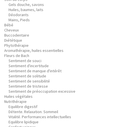
Gels douche, savons
Huiles, baumes, laits
Déodorants
Mains, Pieds
Bébé
Cheveux
Buccodentaire
Diététique
Phytothérapie
Aromathérapie, huiles essentielles
Fleurs de Bach
Sentiment de souci
Sentiment d'incertitude
Sentiment de manque d'intérêt
Sentiment de solitude
Sentiment de sensibilité
Sentiment de tristesse
Sentiment de préoccupation excessive
Huiles végétales
Nutrithérapie
Equilibre digestif
Détente. Relaxation. Sommeil
Vitalité. Performances intellectuelles
Equilibre lipidique