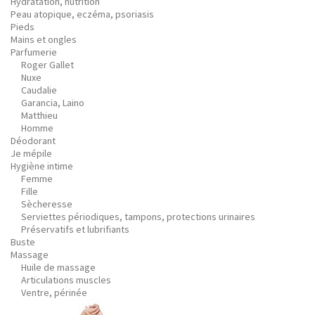
Hydratation, nutrition
Peau atopique, eczéma, psoriasis
Pieds
Mains et ongles
Parfumerie
Roger Gallet
Nuxe
Caudalie
Garancia, Laino
Matthieu
Homme
Déodorant
Je mépile
Hygiène intime
Femme
Fille
Sècheresse
Serviettes périodiques, tampons, protections urinaires
Préservatifs et lubrifiants
Buste
Massage
Huile de massage
Articulations muscles
Ventre, périnée