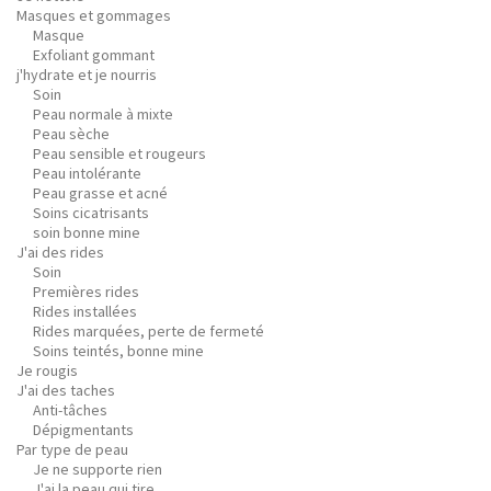
Masques et gommages
Masque
Exfoliant gommant
j'hydrate et je nourris
Soin
Peau normale à mixte
Peau sèche
Peau sensible et rougeurs
Peau intolérante
Peau grasse et acné
Soins cicatrisants
soin bonne mine
J'ai des rides
Soin
Premières rides
Rides installées
Rides marquées, perte de fermeté
Soins teintés, bonne mine
Je rougis
J'ai des taches
Anti-tâches
Dépigmentants
Par type de peau
Je ne supporte rien
J'ai la peau qui tire