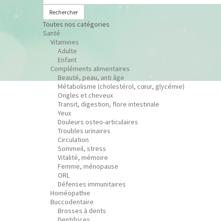
Rechercher
Toutes nos catégories
Santé
Vitamines
Adulte
Enfant
Compléments alimentaires
Beauté, peau, anti âge
Métabolisme (cholestérol, cœur, glycémie)
Ongles et cheveux
Transit, digestion, flore intestinale
Yeux
Douleurs osteo-articulaires
Troubles urinaires
Circulation
Sommeil, stress
Vitalité, mémoire
Femme, ménopause
ORL
Défenses immunitaires
Homéopathie
Buccodentaire
Brosses à dents
Dentifrices