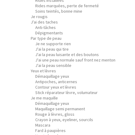
Rides installées
Rides marquées, perte de fermeté
Soins teintés, bonne mine
Je rougis
J'ai des taches
Anti-tâches
Dépigmentants
Par type de peau
Je ne supporte rien
J'ai la peau qui tire
J'ai la peau luisante et des boutons
J'ai une peau normale sauf front nez menton
J'ai la peau sensible
Yeux et lèvres
Démaquillage yeux
Antipoches, anticernes
Contour yeux et lèvres
Stick réparateur lèvre, volumateur
Je me maquille
Démaquillage yeux
Maquillage semi permanent
Rouge à lèvres, gloss
Crayon à yeux, eyeliner, sourcils
Mascara
Fard à paupières