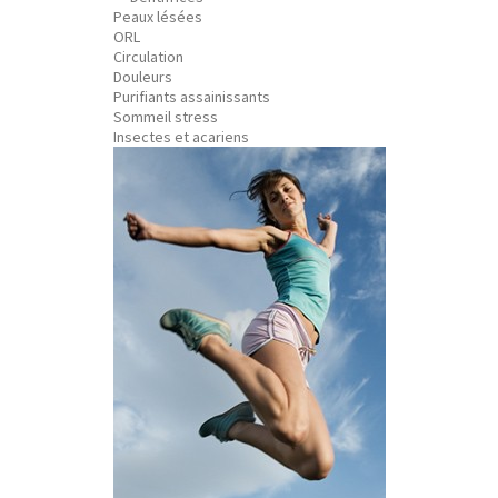
Peaux lésées
ORL
Circulation
Douleurs
Purifiants assainissants
Sommeil stress
Insectes et acariens