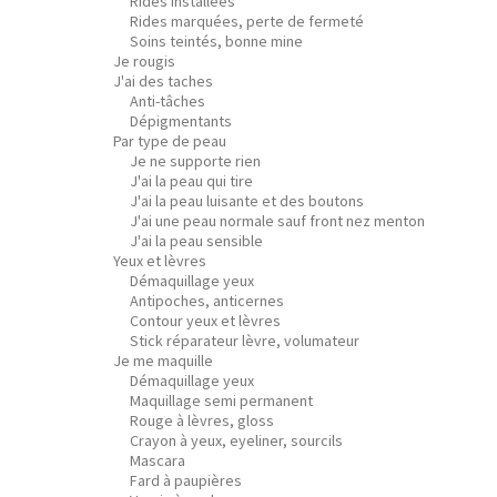
Rides installées
Rides marquées, perte de fermeté
Soins teintés, bonne mine
Je rougis
J'ai des taches
Anti-tâches
Dépigmentants
Par type de peau
Je ne supporte rien
J'ai la peau qui tire
J'ai la peau luisante et des boutons
J'ai une peau normale sauf front nez menton
J'ai la peau sensible
Yeux et lèvres
Démaquillage yeux
Antipoches, anticernes
Contour yeux et lèvres
Stick réparateur lèvre, volumateur
Je me maquille
Démaquillage yeux
Maquillage semi permanent
Rouge à lèvres, gloss
Crayon à yeux, eyeliner, sourcils
Mascara
Fard à paupières