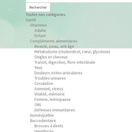
Rechercher
Toutes nos catégories
Santé
Vitamines
Adulte
Enfant
Compléments alimentaires
Beauté, peau, anti âge
Métabolisme (cholestérol, cœur, glycémie)
Ongles et cheveux
Transit, digestion, flore intestinale
Yeux
Douleurs osteo-articulaires
Troubles urinaires
Circulation
Sommeil, stress
Vitalité, mémoire
Femme, ménopause
ORL
Défenses immunitaires
Homéopathie
Buccodentaire
Brosses à dents
Dentifrices