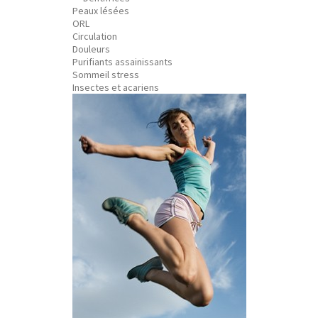
Peaux lésées
ORL
Circulation
Douleurs
Purifiants assainissants
Sommeil stress
Insectes et acariens