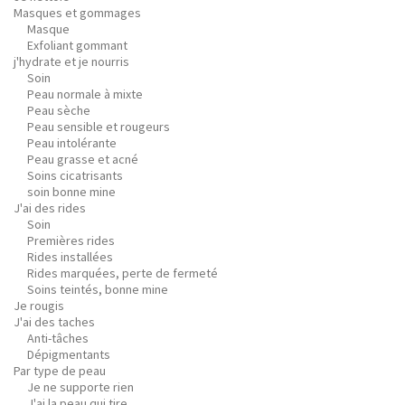
Masques et gommages
Masque
Exfoliant gommant
j'hydrate et je nourris
Soin
Peau normale à mixte
Peau sèche
Peau sensible et rougeurs
Peau intolérante
Peau grasse et acné
Soins cicatrisants
soin bonne mine
J'ai des rides
Soin
Premières rides
Rides installées
Rides marquées, perte de fermeté
Soins teintés, bonne mine
Je rougis
J'ai des taches
Anti-tâches
Dépigmentants
Par type de peau
Je ne supporte rien
J'ai la peau qui tire