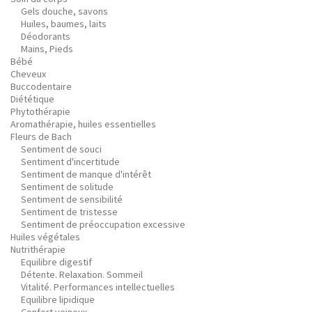
Gels douche, savons
Huiles, baumes, laits
Déodorants
Mains, Pieds
Bébé
Cheveux
Buccodentaire
Diététique
Phytothérapie
Aromathérapie, huiles essentielles
Fleurs de Bach
Sentiment de souci
Sentiment d'incertitude
Sentiment de manque d'intérêt
Sentiment de solitude
Sentiment de sensibilité
Sentiment de tristesse
Sentiment de préoccupation excessive
Huiles végétales
Nutrithérapie
Equilibre digestif
Détente. Relaxation. Sommeil
Vitalité. Performances intellectuelles
Equilibre lipidique