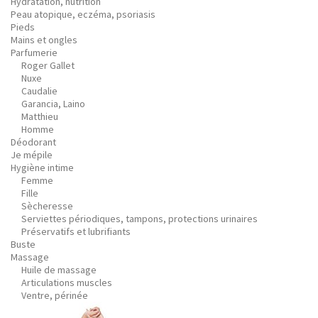
Hydratation, nutrition
Peau atopique, eczéma, psoriasis
Pieds
Mains et ongles
Parfumerie
Roger Gallet
Nuxe
Caudalie
Garancia, Laino
Matthieu
Homme
Déodorant
Je mépile
Hygiène intime
Femme
Fille
Sècheresse
Serviettes périodiques, tampons, protections urinaires
Préservatifs et lubrifiants
Buste
Massage
Huile de massage
Articulations muscles
Ventre, périnée