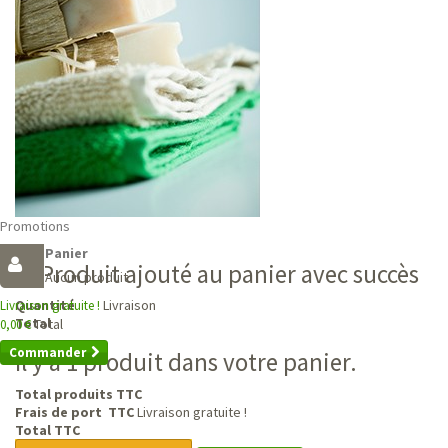
Promotions
Panier
Produit ajouté au panier avec succès
Aucun produit
Livraison
Quantité
Livraison gratuite !
Total
Total
0,00 €
Commander
Il y a 1 produit dans votre panier.
Total produits TTC
Frais de port TTC
Livraison gratuite !
Total TTC