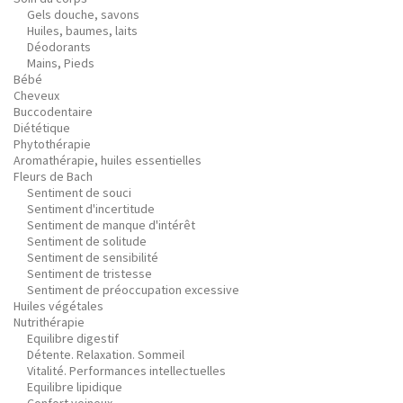
Gels douche, savons
Huiles, baumes, laits
Déodorants
Mains, Pieds
Bébé
Cheveux
Buccodentaire
Diététique
Phytothérapie
Aromathérapie, huiles essentielles
Fleurs de Bach
Sentiment de souci
Sentiment d'incertitude
Sentiment de manque d'intérêt
Sentiment de solitude
Sentiment de sensibilité
Sentiment de tristesse
Sentiment de préoccupation excessive
Huiles végétales
Nutrithérapie
Equilibre digestif
Détente. Relaxation. Sommeil
Vitalité. Performances intellectuelles
Equilibre lipidique