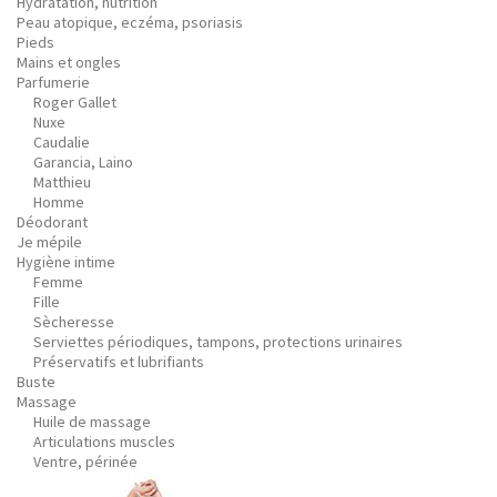
Hydratation, nutrition
Peau atopique, eczéma, psoriasis
Pieds
Mains et ongles
Parfumerie
Roger Gallet
Nuxe
Caudalie
Garancia, Laino
Matthieu
Homme
Déodorant
Je mépile
Hygiène intime
Femme
Fille
Sècheresse
Serviettes périodiques, tampons, protections urinaires
Préservatifs et lubrifiants
Buste
Massage
Huile de massage
Articulations muscles
Ventre, périnée