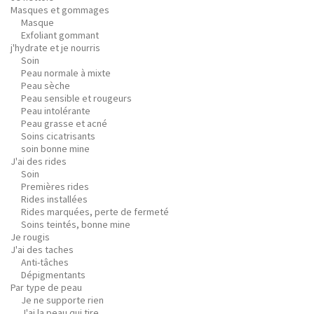
Masques et gommages
Masque
Exfoliant gommant
j'hydrate et je nourris
Soin
Peau normale à mixte
Peau sèche
Peau sensible et rougeurs
Peau intolérante
Peau grasse et acné
Soins cicatrisants
soin bonne mine
J'ai des rides
Soin
Premières rides
Rides installées
Rides marquées, perte de fermeté
Soins teintés, bonne mine
Je rougis
J'ai des taches
Anti-tâches
Dépigmentants
Par type de peau
Je ne supporte rien
J'ai la peau qui tire