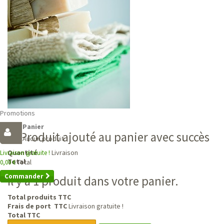
Promotions
Panier
Produit ajouté au panier avec succès
Aucun produit
Livraison
Quantité
Livraison gratuite !
Total
Total
0,00 €
Commander
Il y a 1 produit dans votre panier.
Total produits TTC
Frais de port TTC
Livraison gratuite !
Total TTC