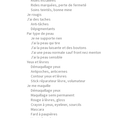
Rides installées
Rides marquées, perte de fermeté
Soins teintés, bonne mine
Je rougis
J'ai des taches
Anti-tâches
Dépigmentants
Par type de peau
Je ne supporte rien
J'ai la peau qui tire
J'ai la peau luisante et des boutons
J'ai une peau normale sauf front nez menton
J'ai la peau sensible
Yeux et lèvres
Démaquillage yeux
Antipoches, anticernes
Contour yeux et lèvres
Stick réparateur lèvre, volumateur
Je me maquille
Démaquillage yeux
Maquillage semi permanent
Rouge à lèvres, gloss
Crayon à yeux, eyeliner, sourcils
Mascara
Fard à paupières