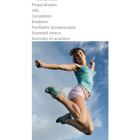
Peaux lésées
ORL
Circulation
Douleurs
Purifiants assainissants
Sommeil stress
Insectes et acariens