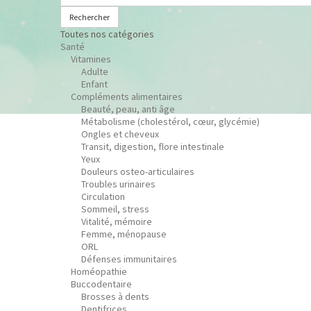
Rechercher
Toutes nos catégories
Santé
Vitamines
Adulte
Enfant
Compléments alimentaires
Beauté, peau, anti âge
Métabolisme (cholestérol, cœur, glycémie)
Ongles et cheveux
Transit, digestion, flore intestinale
Yeux
Douleurs osteo-articulaires
Troubles urinaires
Circulation
Sommeil, stress
Vitalité, mémoire
Femme, ménopause
ORL
Défenses immunitaires
Homéopathie
Buccodentaire
Brosses à dents
Dentifrices