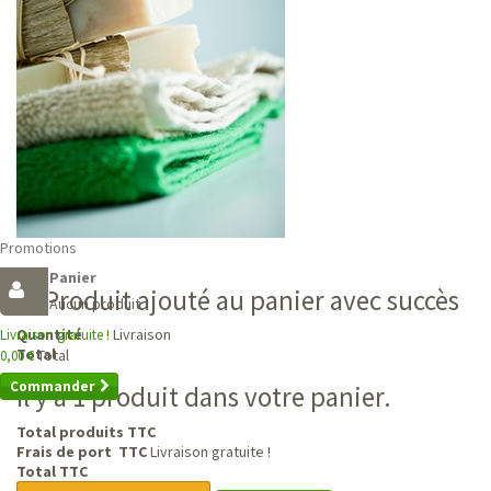
Promotions
Panier
Produit ajouté au panier avec succès
Aucun produit
Livraison
Quantité
Livraison gratuite !
Total
Total
0,00 €
Commander
Il y a 1 produit dans votre panier.
Total produits TTC
Frais de port TTC
Livraison gratuite !
Total TTC