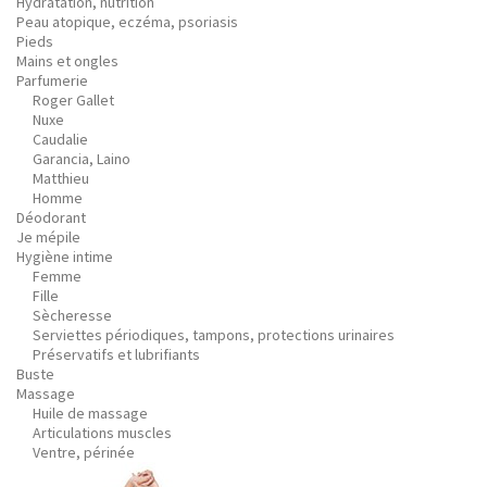
Hydratation, nutrition
Peau atopique, eczéma, psoriasis
Pieds
Mains et ongles
Parfumerie
Roger Gallet
Nuxe
Caudalie
Garancia, Laino
Matthieu
Homme
Déodorant
Je mépile
Hygiène intime
Femme
Fille
Sècheresse
Serviettes périodiques, tampons, protections urinaires
Préservatifs et lubrifiants
Buste
Massage
Huile de massage
Articulations muscles
Ventre, périnée