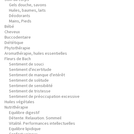
Gels douche, savons
Huiles, baumes, laits
Déodorants
Mains, Pieds
Bébé
Cheveux
Buccodentaire
Diététique
Phytothérapie
Aromathérapie, huiles essentielles
Fleurs de Bach
Sentiment de souci
Sentiment d'incertitude
Sentiment de manque d'intérêt
Sentiment de solitude
Sentiment de sensibilité
Sentiment de tristesse
Sentiment de préoccupation excessive
Huiles végétales
Nutrithérapie
Equilibre digestif
Détente. Relaxation. Sommeil
Vitalité. Performances intellectuelles
Equilibre lipidique