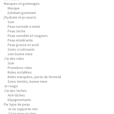
Masques et gommages
Masque
Exfoliant gommant
j'hydrate et je nourris
Soin
Peau normale à mixte
Peau sèche
Peau sensible et rougeurs
Peau intolérante
Peau grasse et acné
Soins cicatrisants
soin bonne mine
J'ai des rides
Soin
Premières rides
Rides installées
Rides marquées, perte de fermeté
Soins teintés, bonne mine
Je rougis
J'ai des taches
Anti-tâches
Dépigmentants
Par type de peau
Je ne supporte rien
J'ai la peau qui tire