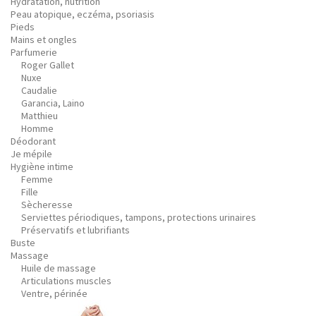
Hydratation, nutrition
Peau atopique, eczéma, psoriasis
Pieds
Mains et ongles
Parfumerie
Roger Gallet
Nuxe
Caudalie
Garancia, Laino
Matthieu
Homme
Déodorant
Je mépile
Hygiène intime
Femme
Fille
Sècheresse
Serviettes périodiques, tampons, protections urinaires
Préservatifs et lubrifiants
Buste
Massage
Huile de massage
Articulations muscles
Ventre, périnée