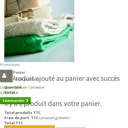
Promotions
Panier
Produit ajouté au panier avec succès
Aucun produit
Livraison
Quantité
Livraison gratuite !
Total
Total
0,00 €
Commander
Il y a 1 produit dans votre panier.
Total produits TTC
Frais de port TTC
Livraison gratuite !
Total TTC