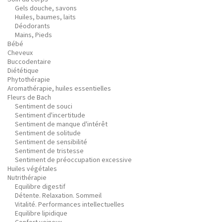
Gels douche, savons
Huiles, baumes, laits
Déodorants
Mains, Pieds
Bébé
Cheveux
Buccodentaire
Diététique
Phytothérapie
Aromathérapie, huiles essentielles
Fleurs de Bach
Sentiment de souci
Sentiment d'incertitude
Sentiment de manque d'intérêt
Sentiment de solitude
Sentiment de sensibilité
Sentiment de tristesse
Sentiment de préoccupation excessive
Huiles végétales
Nutrithérapie
Equilibre digestif
Détente. Relaxation. Sommeil
Vitalité. Performances intellectuelles
Equilibre lipidique