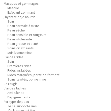
Masques et gommages
Masque
Exfoliant gommant
j'hydrate et je nourris
Soin
Peau normale à mixte
Peau sèche
Peau sensible et rougeurs
Peau intolérante
Peau grasse et acné
Soins cicatrisants
soin bonne mine
J'ai des rides
Soin
Premières rides
Rides installées
Rides marquées, perte de fermeté
Soins teintés, bonne mine
Je rougis
J'ai des taches
Anti-tâches
Dépigmentants
Par type de peau
Je ne supporte rien
J'ai la peau qui tire