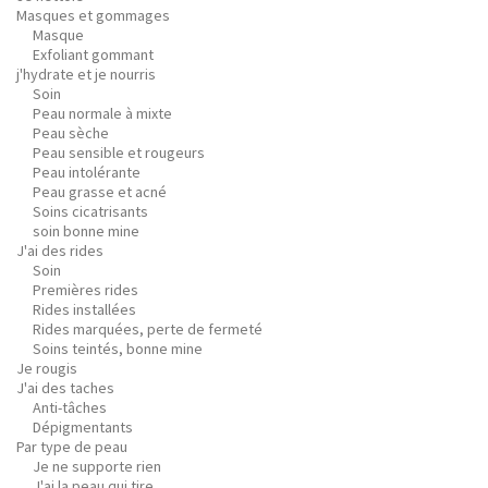
Masques et gommages
Masque
Exfoliant gommant
j'hydrate et je nourris
Soin
Peau normale à mixte
Peau sèche
Peau sensible et rougeurs
Peau intolérante
Peau grasse et acné
Soins cicatrisants
soin bonne mine
J'ai des rides
Soin
Premières rides
Rides installées
Rides marquées, perte de fermeté
Soins teintés, bonne mine
Je rougis
J'ai des taches
Anti-tâches
Dépigmentants
Par type de peau
Je ne supporte rien
J'ai la peau qui tire