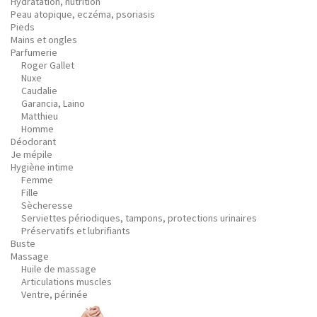
Hydratation, nutrition
Peau atopique, eczéma, psoriasis
Pieds
Mains et ongles
Parfumerie
Roger Gallet
Nuxe
Caudalie
Garancia, Laino
Matthieu
Homme
Déodorant
Je mépile
Hygiène intime
Femme
Fille
Sècheresse
Serviettes périodiques, tampons, protections urinaires
Préservatifs et lubrifiants
Buste
Massage
Huile de massage
Articulations muscles
Ventre, périnée