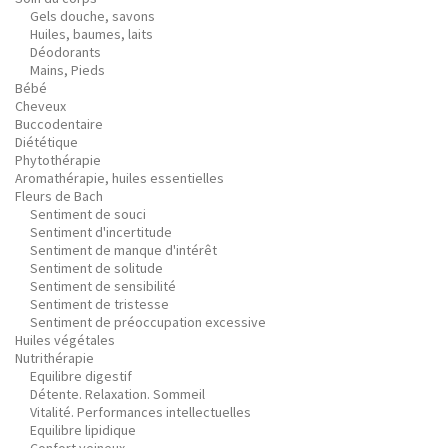
Gels douche, savons
Huiles, baumes, laits
Déodorants
Mains, Pieds
Bébé
Cheveux
Buccodentaire
Diététique
Phytothérapie
Aromathérapie, huiles essentielles
Fleurs de Bach
Sentiment de souci
Sentiment d'incertitude
Sentiment de manque d'intérêt
Sentiment de solitude
Sentiment de sensibilité
Sentiment de tristesse
Sentiment de préoccupation excessive
Huiles végétales
Nutrithérapie
Equilibre digestif
Détente. Relaxation. Sommeil
Vitalité. Performances intellectuelles
Equilibre lipidique