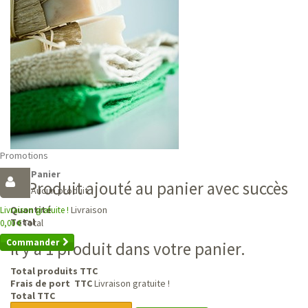
Promotions
Panier
Produit ajouté au panier avec succès
Aucun produit
Livraison
Quantité
Livraison gratuite !
Total
Total
0,00 €
Commander
Il y a 1 produit dans votre panier.
Total produits TTC
Frais de port TTC
Livraison gratuite !
Total TTC