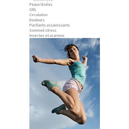
Peaux lésées
ORL
Circulation
Douleurs
Purifiants assainissants
Sommeil stress
Insectes et acariens