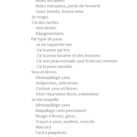
Rides installées
Rides marquées, perte de fermeté
Soins teintés, bonne mine
Je rougis
J'ai des taches
Anti-tâches
Dépigmentants
Par type de peau
Je ne supporte rien
J'ai la peau qui tire
J'ai la peau luisante et des boutons
J'ai une peau normale sauf front nez menton
J'ai la peau sensible
Yeux et lèvres
Démaquillage yeux
Antipoches, anticernes
Contour yeux et lèvres
Stick réparateur lèvre, volumateur
Je me maquille
Démaquillage yeux
Maquillage semi permanent
Rouge à lèvres, gloss
Crayon à yeux, eyeliner, sourcils
Mascara
Fard à paupières