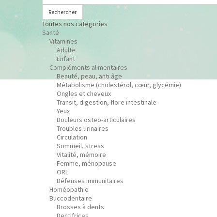
Rechercher
Toutes nos catégories
Santé
Vitamines
Adulte
Enfant
Compléments alimentaires
Beauté, peau, anti âge
Métabolisme (cholestérol, cœur, glycémie)
Ongles et cheveux
Transit, digestion, flore intestinale
Yeux
Douleurs osteo-articulaires
Troubles urinaires
Circulation
Sommeil, stress
Vitalité, mémoire
Femme, ménopause
ORL
Défenses immunitaires
Homéopathie
Buccodentaire
Brosses à dents
Dentifrices