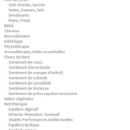
Gels douche, savons
Huiles, baumes, laits
Déodorants
Mains, Pieds
Bébé
Cheveux
Buccodentaire
Diététique
Phytothérapie
Aromathérapie, huiles essentielles
Fleurs de Bach
Sentiment de souci
Sentiment d'incertitude
Sentiment de manque d'intérêt
Sentiment de solitude
Sentiment de sensibilité
Sentiment de tristesse
Sentiment de préoccupation excessive
Huiles végétales
Nutrithérapie
Equilibre digestif
Détente. Relaxation. Sommeil
Vitalité. Performances intellectuelles
Equilibre lipidique