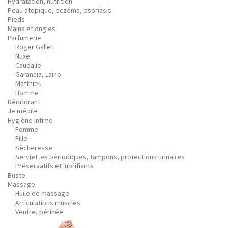
Hydratation, nutrition
Peau atopique, eczéma, psoriasis
Pieds
Mains et ongles
Parfumerie
Roger Gallet
Nuxe
Caudalie
Garancia, Laino
Matthieu
Homme
Déodorant
Je mépile
Hygiène intime
Femme
Fille
Sècheresse
Serviettes périodiques, tampons, protections urinaires
Préservatifs et lubrifiants
Buste
Massage
Huile de massage
Articulations muscles
Ventre, périnée