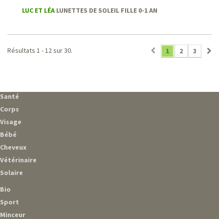
LUC ET LÉA
LUNETTES DE SOLEIL FILLE 0-1 AN
Résultats 1 - 12 sur 30.
1
2
3
Santé
Corps
Visage
Bébé
Cheveux
Vétérinaire
Solaire
Bio
Sport
Minceur