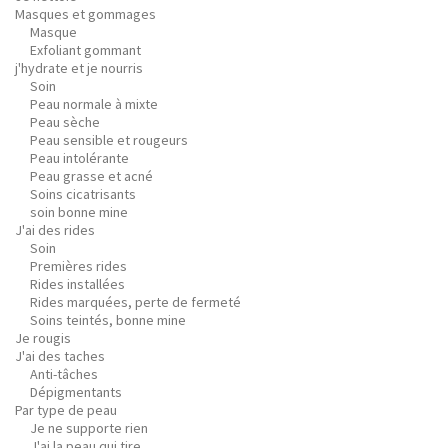
Masques et gommages
Masque
Exfoliant gommant
j'hydrate et je nourris
Soin
Peau normale à mixte
Peau sèche
Peau sensible et rougeurs
Peau intolérante
Peau grasse et acné
Soins cicatrisants
soin bonne mine
J'ai des rides
Soin
Premières rides
Rides installées
Rides marquées, perte de fermeté
Soins teintés, bonne mine
Je rougis
J'ai des taches
Anti-tâches
Dépigmentants
Par type de peau
Je ne supporte rien
J'ai la peau qui tire