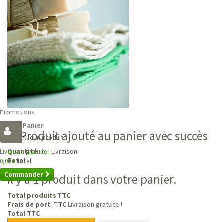
Promotions
Panier
Produit ajouté au panier avec succès
Aucun produit
Livraison
Quantité
Livraison gratuite !
Total
Total
0,00 €
Commander
Il y a 1 produit dans votre panier.
Total produits TTC
Frais de port TTC
Livraison gratuite !
Total TTC