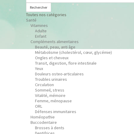
Rechercher
Toutes nos catégories
Santé
Vitamines
Adulte
Enfant
Compléments alimentaires
Beauté, peau, anti âge
Métabolisme (cholestérol, cœur, glycémie)
Ongles et cheveux
Transit, digestion, flore intestinale
Yeux
Douleurs osteo-articulaires
Troubles urinaires
Circulation
Sommeil, stress
Vitalité, mémoire
Femme, ménopause
ORL
Défenses immunitaires
Homéopathie
Buccodentaire
Brosses à dents
Dentifrices