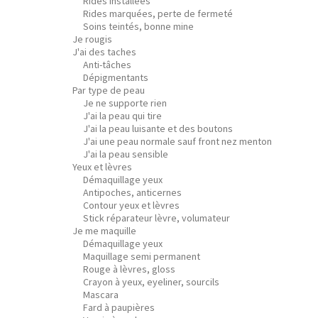
Rides installées
Rides marquées, perte de fermeté
Soins teintés, bonne mine
Je rougis
J'ai des taches
Anti-tâches
Dépigmentants
Par type de peau
Je ne supporte rien
J'ai la peau qui tire
J'ai la peau luisante et des boutons
J'ai une peau normale sauf front nez menton
J'ai la peau sensible
Yeux et lèvres
Démaquillage yeux
Antipoches, anticernes
Contour yeux et lèvres
Stick réparateur lèvre, volumateur
Je me maquille
Démaquillage yeux
Maquillage semi permanent
Rouge à lèvres, gloss
Crayon à yeux, eyeliner, sourcils
Mascara
Fard à paupières