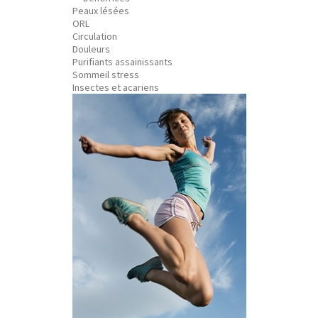
Peaux lésées
ORL
Circulation
Douleurs
Purifiants assainissants
Sommeil stress
Insectes et acariens