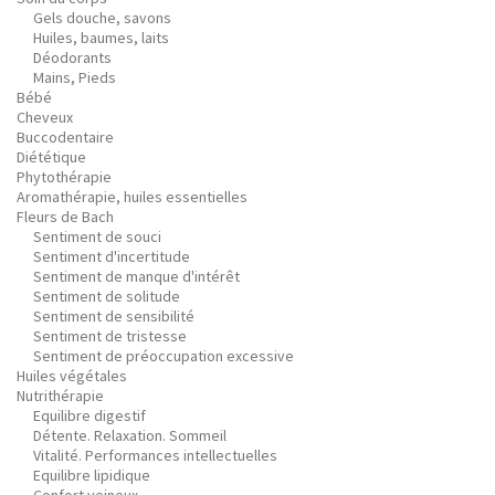
Gels douche, savons
Huiles, baumes, laits
Déodorants
Mains, Pieds
Bébé
Cheveux
Buccodentaire
Diététique
Phytothérapie
Aromathérapie, huiles essentielles
Fleurs de Bach
Sentiment de souci
Sentiment d'incertitude
Sentiment de manque d'intérêt
Sentiment de solitude
Sentiment de sensibilité
Sentiment de tristesse
Sentiment de préoccupation excessive
Huiles végétales
Nutrithérapie
Equilibre digestif
Détente. Relaxation. Sommeil
Vitalité. Performances intellectuelles
Equilibre lipidique