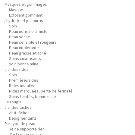
Masques et gommages
Masque
Exfoliant gommant
j'hydrate et je nourris
Soin
Peau normale à mixte
Peau sèche
Peau sensible et rougeurs
Peau intolérante
Peau grasse et acné
Soins cicatrisants
soin bonne mine
J'ai des rides
Soin
Premières rides
Rides installées
Rides marquées, perte de fermeté
Soins teintés, bonne mine
Je rougis
J'ai des taches
Anti-tâches
Dépigmentants
Par type de peau
Je ne supporte rien
J'ai la peau qui tire