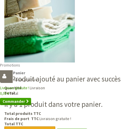
Promotions
Panier
Produit ajouté au panier avec succès
Aucun produit
Livraison
Quantité
Livraison gratuite !
Total
Total
0,00 €
Commander
Il y a 1 produit dans votre panier.
Total produits TTC
Frais de port TTC
Livraison gratuite !
Total TTC