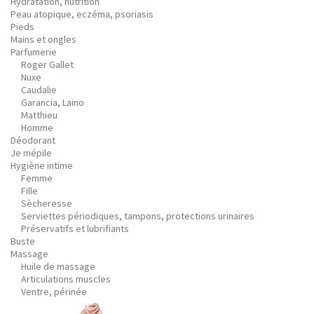
Hydratation, nutrition
Peau atopique, eczéma, psoriasis
Pieds
Mains et ongles
Parfumerie
Roger Gallet
Nuxe
Caudalie
Garancia, Laino
Matthieu
Homme
Déodorant
Je mépile
Hygiène intime
Femme
Fille
Sècheresse
Serviettes périodiques, tampons, protections urinaires
Préservatifs et lubrifiants
Buste
Massage
Huile de massage
Articulations muscles
Ventre, périnée