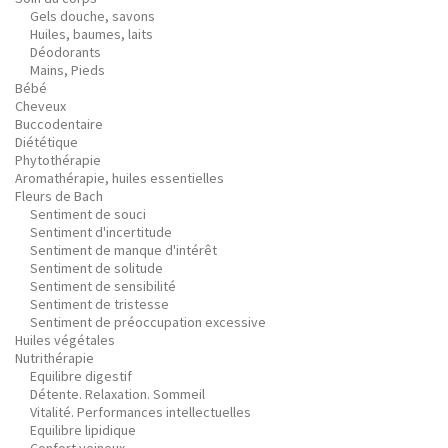
Gels douche, savons
Huiles, baumes, laits
Déodorants
Mains, Pieds
Bébé
Cheveux
Buccodentaire
Diététique
Phytothérapie
Aromathérapie, huiles essentielles
Fleurs de Bach
Sentiment de souci
Sentiment d'incertitude
Sentiment de manque d'intérêt
Sentiment de solitude
Sentiment de sensibilité
Sentiment de tristesse
Sentiment de préoccupation excessive
Huiles végétales
Nutrithérapie
Equilibre digestif
Détente. Relaxation. Sommeil
Vitalité. Performances intellectuelles
Equilibre lipidique