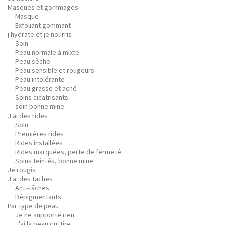
Masques et gommages
Masque
Exfoliant gommant
j'hydrate et je nourris
Soin
Peau normale à mixte
Peau sèche
Peau sensible et rougeurs
Peau intolérante
Peau grasse et acné
Soins cicatrisants
soin bonne mine
J'ai des rides
Soin
Premières rides
Rides installées
Rides marquées, perte de fermeté
Soins teintés, bonne mine
Je rougis
J'ai des taches
Anti-tâches
Dépigmentants
Par type de peau
Je ne supporte rien
J'ai la peau qui tire