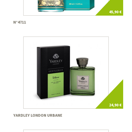
45,90 €
N°4711
24,90 €
YARDLEY LONDON URBANE