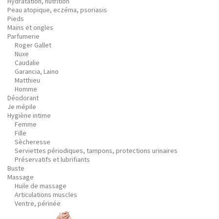
Hydratation, nutrition
Peau atopique, eczéma, psoriasis
Pieds
Mains et ongles
Parfumerie
Roger Gallet
Nuxe
Caudalie
Garancia, Laino
Matthieu
Homme
Déodorant
Je mépile
Hygiène intime
Femme
Fille
Sècheresse
Serviettes périodiques, tampons, protections urinaires
Préservatifs et lubrifiants
Buste
Massage
Huile de massage
Articulations muscles
Ventre, périnée