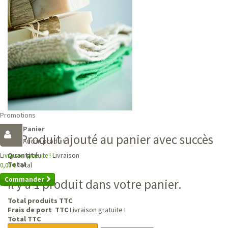
Promotions
Panier
Produit ajouté au panier avec succès
Aucun produit
Livraison
Quantité
Livraison gratuite !
Total
Total
0,00 €
Commander
Il y a 1 produit dans votre panier.
Total produits TTC
Frais de port TTC
Livraison gratuite !
Total TTC