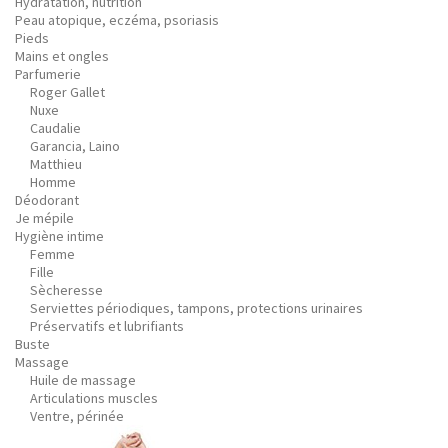
Hydratation, nutrition
Peau atopique, eczéma, psoriasis
Pieds
Mains et ongles
Parfumerie
Roger Gallet
Nuxe
Caudalie
Garancia, Laino
Matthieu
Homme
Déodorant
Je mépile
Hygiène intime
Femme
Fille
Sècheresse
Serviettes périodiques, tampons, protections urinaires
Préservatifs et lubrifiants
Buste
Massage
Huile de massage
Articulations muscles
Ventre, périnée