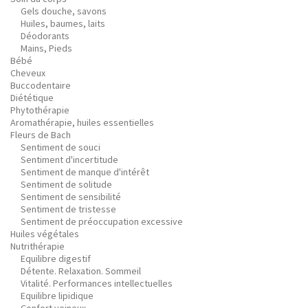
Gels douche, savons
Huiles, baumes, laits
Déodorants
Mains, Pieds
Bébé
Cheveux
Buccodentaire
Diététique
Phytothérapie
Aromathérapie, huiles essentielles
Fleurs de Bach
Sentiment de souci
Sentiment d'incertitude
Sentiment de manque d'intérêt
Sentiment de solitude
Sentiment de sensibilité
Sentiment de tristesse
Sentiment de préoccupation excessive
Huiles végétales
Nutrithérapie
Equilibre digestif
Détente. Relaxation. Sommeil
Vitalité. Performances intellectuelles
Equilibre lipidique