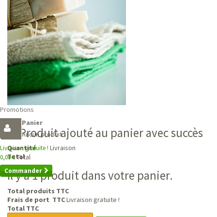
Promotions
Panier
Produit ajouté au panier avec succès
Aucun produit
Livraison
Quantité
Livraison gratuite !
Total
Total
0,00 €
Commander
Il y a 1 produit dans votre panier.
Total produits TTC
Frais de port TTC
Livraison gratuite !
Total TTC