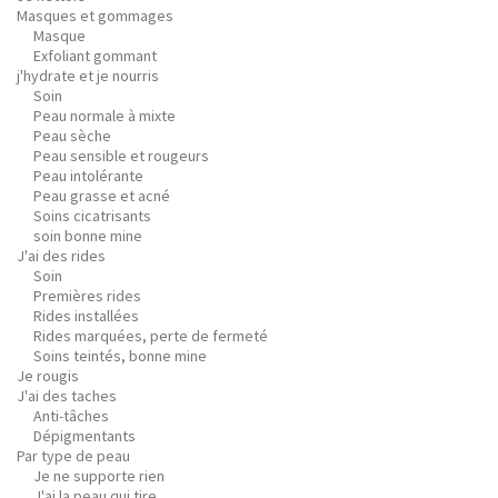
Masques et gommages
Masque
Exfoliant gommant
j'hydrate et je nourris
Soin
Peau normale à mixte
Peau sèche
Peau sensible et rougeurs
Peau intolérante
Peau grasse et acné
Soins cicatrisants
soin bonne mine
J'ai des rides
Soin
Premières rides
Rides installées
Rides marquées, perte de fermeté
Soins teintés, bonne mine
Je rougis
J'ai des taches
Anti-tâches
Dépigmentants
Par type de peau
Je ne supporte rien
J'ai la peau qui tire