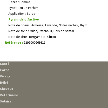
Genre : Homme
Type : Eau De Parfum
Application : Spray
Pyramide olfactive
Note de coeur : Armoise, Lavande, Notes vertes, Thym
Note de fond : Musc, Patchouli, Bois de santal
Note de tête : Bergamote, Citron
Référence :
6297000669311
Santé
Corps
Visage
Bébé
Cheveux
Vétérinaire
Solaire