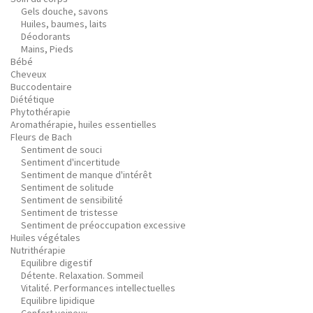
Gels douche, savons
Huiles, baumes, laits
Déodorants
Mains, Pieds
Bébé
Cheveux
Buccodentaire
Diététique
Phytothérapie
Aromathérapie, huiles essentielles
Fleurs de Bach
Sentiment de souci
Sentiment d'incertitude
Sentiment de manque d'intérêt
Sentiment de solitude
Sentiment de sensibilité
Sentiment de tristesse
Sentiment de préoccupation excessive
Huiles végétales
Nutrithérapie
Equilibre digestif
Détente. Relaxation. Sommeil
Vitalité. Performances intellectuelles
Equilibre lipidique