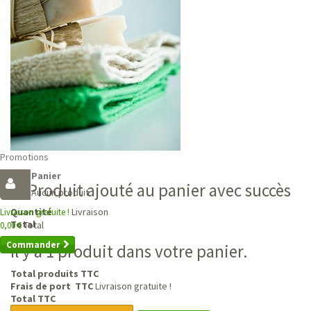
Promotions
Panier
Produit ajouté au panier avec succès
Aucun produit
Livraison
Quantité
Livraison gratuite !
Total
Total
0,00 €
Commander
Il y a 1 produit dans votre panier.
Total produits TTC
Frais de port TTC
Livraison gratuite !
Total TTC