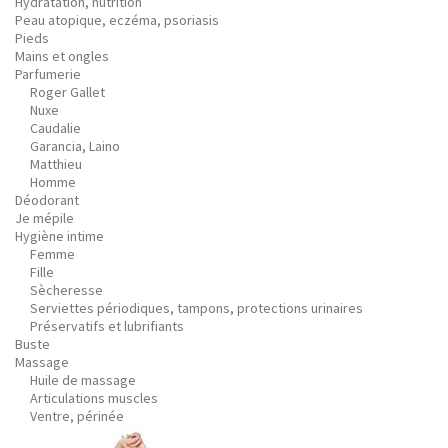
Hydratation, nutrition
Peau atopique, eczéma, psoriasis
Pieds
Mains et ongles
Parfumerie
Roger Gallet
Nuxe
Caudalie
Garancia, Laino
Matthieu
Homme
Déodorant
Je mépile
Hygiène intime
Femme
Fille
Sècheresse
Serviettes périodiques, tampons, protections urinaires
Préservatifs et lubrifiants
Buste
Massage
Huile de massage
Articulations muscles
Ventre, périnée