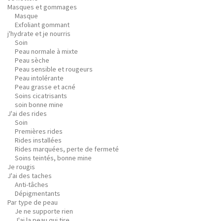
Masques et gommages
Masque
Exfoliant gommant
j'hydrate et je nourris
Soin
Peau normale à mixte
Peau sèche
Peau sensible et rougeurs
Peau intolérante
Peau grasse et acné
Soins cicatrisants
soin bonne mine
J'ai des rides
Soin
Premières rides
Rides installées
Rides marquées, perte de fermeté
Soins teintés, bonne mine
Je rougis
J'ai des taches
Anti-tâches
Dépigmentants
Par type de peau
Je ne supporte rien
J'ai la peau qui tire