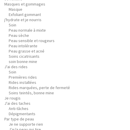
Masques et gommages
Masque
Exfoliant gommant
j'hydrate et je nourris
Soin
Peau normale à mixte
Peau sèche
Peau sensible et rougeurs
Peau intolérante
Peau grasse et acné
Soins cicatrisants
soin bonne mine
J'ai des rides
Soin
Premières rides
Rides installées
Rides marquées, perte de fermeté
Soins teintés, bonne mine
Je rougis
J'ai des taches
Anti-tâches
Dépigmentants
Par type de peau
Je ne supporte rien
J'ai la peau qui tire