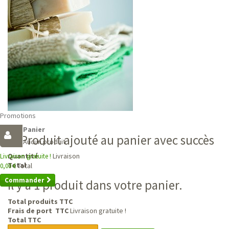
Promotions
Panier
Produit ajouté au panier avec succès
Aucun produit
Livraison
Quantité
Livraison gratuite !
Total
Total
0,00 €
Commander
Il y a 1 produit dans votre panier.
Total produits TTC
Frais de port TTC
Livraison gratuite !
Total TTC