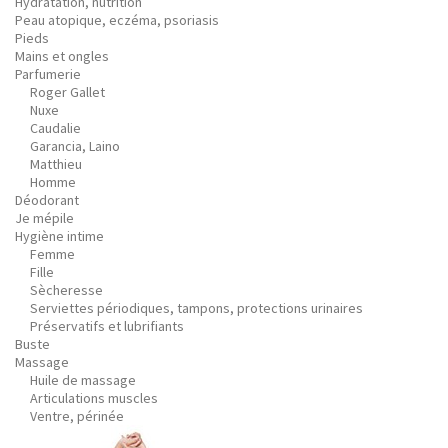
Hydratation, nutrition
Peau atopique, eczéma, psoriasis
Pieds
Mains et ongles
Parfumerie
Roger Gallet
Nuxe
Caudalie
Garancia, Laino
Matthieu
Homme
Déodorant
Je mépile
Hygiène intime
Femme
Fille
Sècheresse
Serviettes périodiques, tampons, protections urinaires
Préservatifs et lubrifiants
Buste
Massage
Huile de massage
Articulations muscles
Ventre, périnée