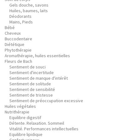
Gels douche, savons
Huiles, baumes, laits
Déodorants
Mains, Pieds
Bébé
Cheveux
Buccodentaire
Diététique
Phytothérapie
Aromathérapie, huiles essentielles
Fleurs de Bach
Sentiment de souci
Sentiment d'incertitude
Sentiment de manque d'intérêt
Sentiment de solitude
Sentiment de sensibilité
Sentiment de tristesse
Sentiment de préoccupation excessive
Huiles végétales
Nutrithérapie
Equilibre digestif
Détente. Relaxation. Sommeil
Vitalité. Performances intellectuelles
Equilibre lipidique