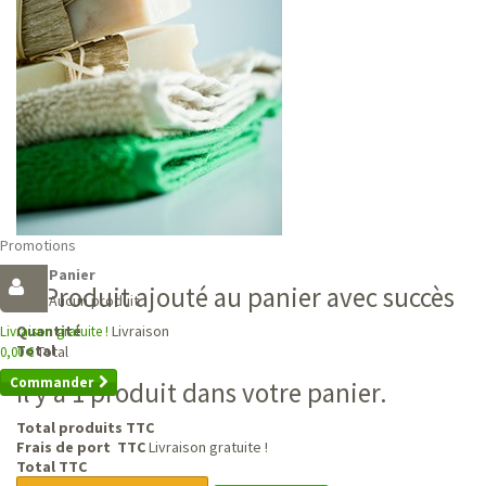
Promotions
Panier
Produit ajouté au panier avec succès
Aucun produit
Livraison
Quantité
Livraison gratuite !
Total
Total
0,00 €
Commander
Il y a 1 produit dans votre panier.
Total produits TTC
Frais de port TTC
Livraison gratuite !
Total TTC