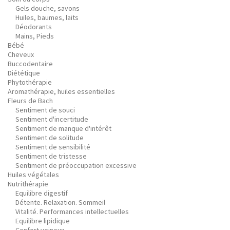
Gels douche, savons
Huiles, baumes, laits
Déodorants
Mains, Pieds
Bébé
Cheveux
Buccodentaire
Diététique
Phytothérapie
Aromathérapie, huiles essentielles
Fleurs de Bach
Sentiment de souci
Sentiment d'incertitude
Sentiment de manque d'intérêt
Sentiment de solitude
Sentiment de sensibilité
Sentiment de tristesse
Sentiment de préoccupation excessive
Huiles végétales
Nutrithérapie
Equilibre digestif
Détente. Relaxation. Sommeil
Vitalité. Performances intellectuelles
Equilibre lipidique