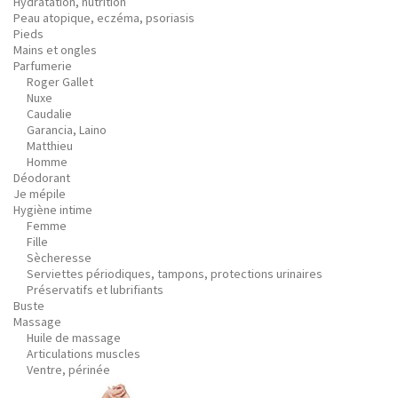
Hydratation, nutrition
Peau atopique, eczéma, psoriasis
Pieds
Mains et ongles
Parfumerie
Roger Gallet
Nuxe
Caudalie
Garancia, Laino
Matthieu
Homme
Déodorant
Je mépile
Hygiène intime
Femme
Fille
Sècheresse
Serviettes périodiques, tampons, protections urinaires
Préservatifs et lubrifiants
Buste
Massage
Huile de massage
Articulations muscles
Ventre, périnée