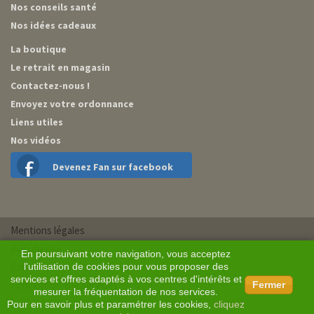
Nos conseils santé
Nos idées cadeaux
La boutique
Le retrait en magasin
Contactez-nous !
Envoyez votre ordonnance
Liens utiles
Nos vidéos
Devenez Fan sur facebook
Mentions légales
Plan du site
En poursuivant votre navigation, vous acceptez
Conditions générales de vente
l'utilisation de cookies pour vous proposer des
services et offres adaptés à vos centres d'intérêts et
Conception BM Services
Fermer
mesurer la fréquentation de nos services.
Pour en savoir plus et paramétrer les cookies,
cliquez