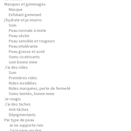
Masques et gommages
Masque
Exfoliant gommant
j'hydrate et je nourris
Soin
Peau normale à mixte
Peau sèche
Peau sensible et rougeurs
Peau intolérante
Peau grasse et acné
Soins cicatrisants
soin bonne mine
J'ai des rides
Soin
Premières rides
Rides installées
Rides marquées, perte de fermeté
Soins teintés, bonne mine
Je rougis
J'ai des taches
Anti-tâches
Dépigmentants
Par type de peau
Je ne supporte rien
J'ai la peau qui tire