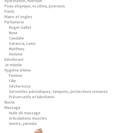
Hydratation, nutrition
Peau atopique, eczéma, psoriasis
Pieds
Mains et ongles
Parfumerie
Roger Gallet
Nuxe
Caudalie
Garancia, Laino
Matthieu
Homme
Déodorant
Je mépile
Hygiène intime
Femme
Fille
Sècheresse
Serviettes périodiques, tampons, protections urinaires
Préservatifs et lubrifiants
Buste
Massage
Huile de massage
Articulations muscles
Ventre, périnée