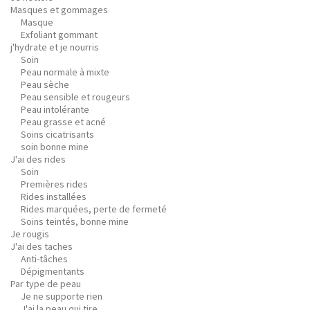
Masques et gommages
Masque
Exfoliant gommant
j'hydrate et je nourris
Soin
Peau normale à mixte
Peau sèche
Peau sensible et rougeurs
Peau intolérante
Peau grasse et acné
Soins cicatrisants
soin bonne mine
J'ai des rides
Soin
Premières rides
Rides installées
Rides marquées, perte de fermeté
Soins teintés, bonne mine
Je rougis
J'ai des taches
Anti-tâches
Dépigmentants
Par type de peau
Je ne supporte rien
J'ai la peau qui tire