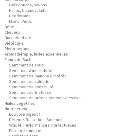
Gels douche, savons
Huiles, baumes, laits
Déodorants
Mains, Pieds
Bébé
Cheveux
Buccodentaire
Diététique
Phytothérapie
Aromathérapie, huiles essentielles
Fleurs de Bach
Sentiment de souci
Sentiment d'incertitude
Sentiment de manque d'intérêt
Sentiment de solitude
Sentiment de sensibilité
Sentiment de tristesse
Sentiment de préoccupation excessive
Huiles végétales
Nutrithérapie
Equilibre digestif
Détente. Relaxation. Sommeil
Vitalité. Performances intellectuelles
Equilibre lipidique