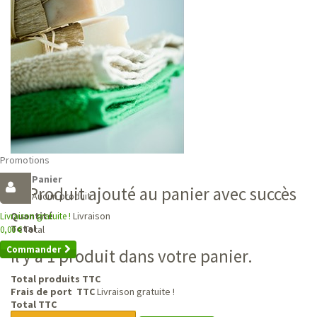
Promotions
Panier
Produit ajouté au panier avec succès
Aucun produit
Livraison
Quantité
Livraison gratuite !
Total
Total
0,00 €
Commander
Il y a 1 produit dans votre panier.
Total produits TTC
Frais de port TTC
Livraison gratuite !
Total TTC