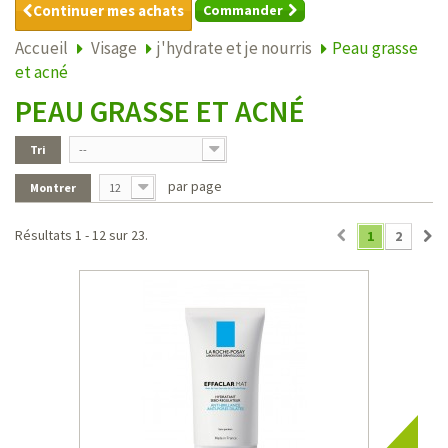
Continuer mes achats
Commander
Accueil
Visage
j'hydrate et je nourris
Peau grasse
et acné
PEAU GRASSE ET ACNÉ
Tri
--
par page
Montrer
12
Résultats 1 - 12 sur 23.
1
2