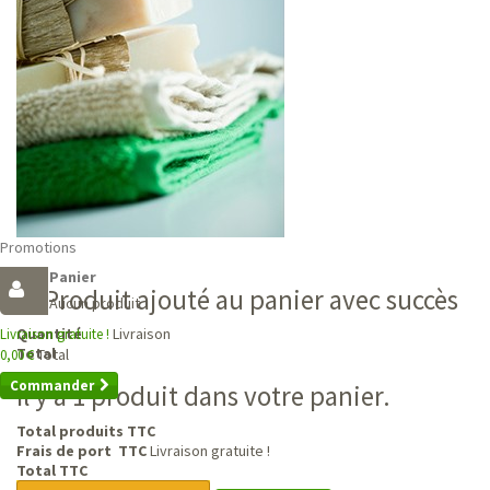
Promotions
Panier
Produit ajouté au panier avec succès
Aucun produit
Livraison
Quantité
Livraison gratuite !
Total
Total
0,00 €
Commander
Il y a 1 produit dans votre panier.
Total produits TTC
Frais de port TTC
Livraison gratuite !
Total TTC