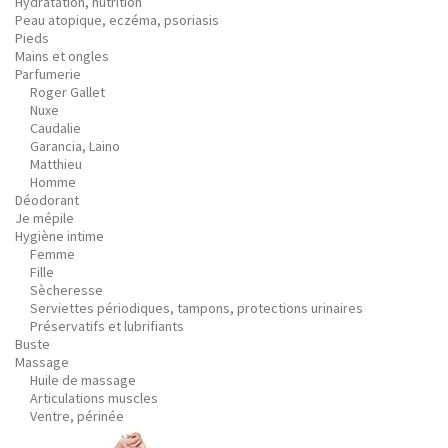
Hydratation, nutrition
Peau atopique, eczéma, psoriasis
Pieds
Mains et ongles
Parfumerie
Roger Gallet
Nuxe
Caudalie
Garancia, Laino
Matthieu
Homme
Déodorant
Je mépile
Hygiène intime
Femme
Fille
Sècheresse
Serviettes périodiques, tampons, protections urinaires
Préservatifs et lubrifiants
Buste
Massage
Huile de massage
Articulations muscles
Ventre, périnée