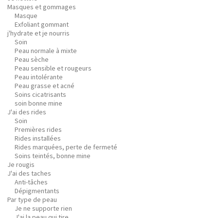
Masques et gommages
Masque
Exfoliant gommant
j'hydrate et je nourris
Soin
Peau normale à mixte
Peau sèche
Peau sensible et rougeurs
Peau intolérante
Peau grasse et acné
Soins cicatrisants
soin bonne mine
J'ai des rides
Soin
Premières rides
Rides installées
Rides marquées, perte de fermeté
Soins teintés, bonne mine
Je rougis
J'ai des taches
Anti-tâches
Dépigmentants
Par type de peau
Je ne supporte rien
J'ai la peau qui tire