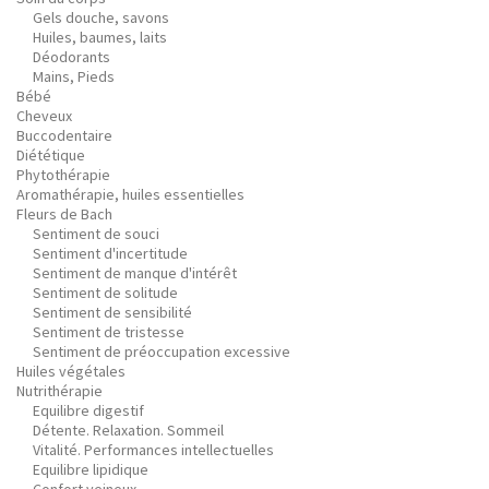
Gels douche, savons
Huiles, baumes, laits
Déodorants
Mains, Pieds
Bébé
Cheveux
Buccodentaire
Diététique
Phytothérapie
Aromathérapie, huiles essentielles
Fleurs de Bach
Sentiment de souci
Sentiment d'incertitude
Sentiment de manque d'intérêt
Sentiment de solitude
Sentiment de sensibilité
Sentiment de tristesse
Sentiment de préoccupation excessive
Huiles végétales
Nutrithérapie
Equilibre digestif
Détente. Relaxation. Sommeil
Vitalité. Performances intellectuelles
Equilibre lipidique