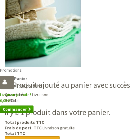
Promotions
Panier
Produit ajouté au panier avec succès
Aucun produit
Livraison
Quantité
Livraison gratuite !
Total
Total
0,00 €
Commander
Il y a 1 produit dans votre panier.
Total produits TTC
Frais de port TTC
Livraison gratuite !
Total TTC