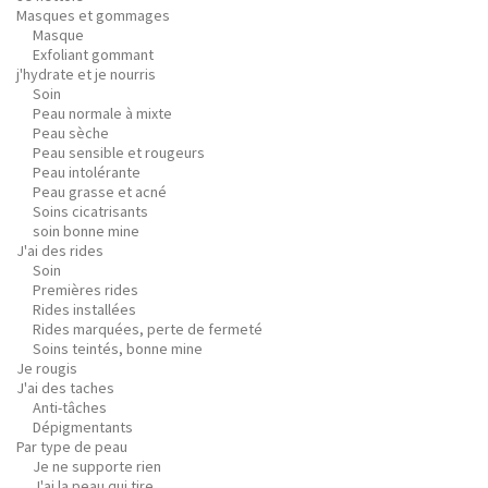
Masques et gommages
Masque
Exfoliant gommant
j'hydrate et je nourris
Soin
Peau normale à mixte
Peau sèche
Peau sensible et rougeurs
Peau intolérante
Peau grasse et acné
Soins cicatrisants
soin bonne mine
J'ai des rides
Soin
Premières rides
Rides installées
Rides marquées, perte de fermeté
Soins teintés, bonne mine
Je rougis
J'ai des taches
Anti-tâches
Dépigmentants
Par type de peau
Je ne supporte rien
J'ai la peau qui tire