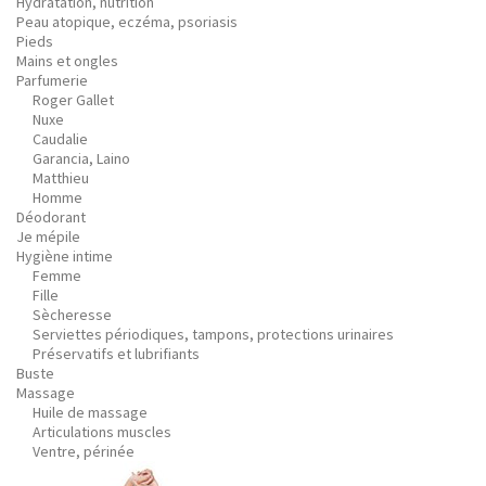
Hydratation, nutrition
Peau atopique, eczéma, psoriasis
Pieds
Mains et ongles
Parfumerie
Roger Gallet
Nuxe
Caudalie
Garancia, Laino
Matthieu
Homme
Déodorant
Je mépile
Hygiène intime
Femme
Fille
Sècheresse
Serviettes périodiques, tampons, protections urinaires
Préservatifs et lubrifiants
Buste
Massage
Huile de massage
Articulations muscles
Ventre, périnée