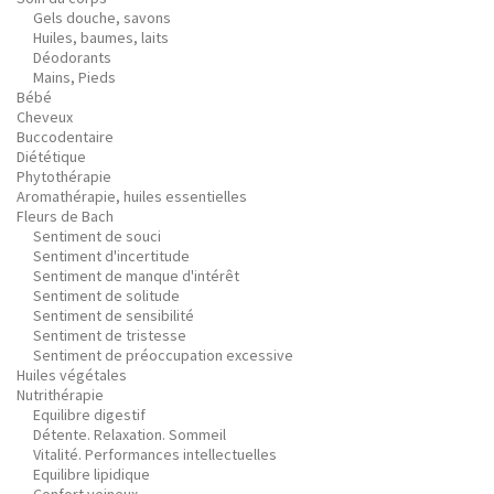
Gels douche, savons
Huiles, baumes, laits
Déodorants
Mains, Pieds
Bébé
Cheveux
Buccodentaire
Diététique
Phytothérapie
Aromathérapie, huiles essentielles
Fleurs de Bach
Sentiment de souci
Sentiment d'incertitude
Sentiment de manque d'intérêt
Sentiment de solitude
Sentiment de sensibilité
Sentiment de tristesse
Sentiment de préoccupation excessive
Huiles végétales
Nutrithérapie
Equilibre digestif
Détente. Relaxation. Sommeil
Vitalité. Performances intellectuelles
Equilibre lipidique