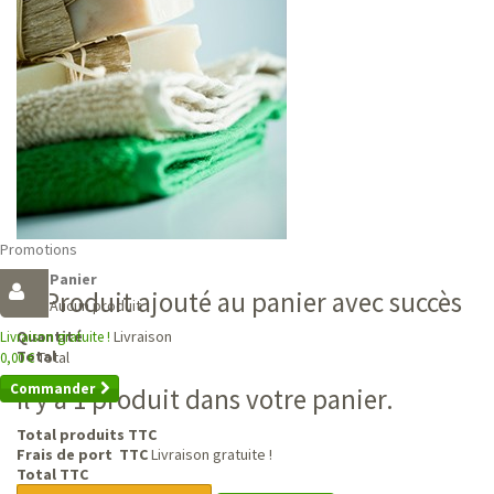
Promotions
Panier
Produit ajouté au panier avec succès
Aucun produit
Livraison
Quantité
Livraison gratuite !
Total
Total
0,00 €
Commander
Il y a 1 produit dans votre panier.
Total produits TTC
Frais de port TTC
Livraison gratuite !
Total TTC