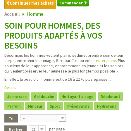
Continuer mes achats
Commander
Accueil
Homme
SOIN POUR HOMMES, DES
PRODUITS ADAPTÉS À VOS
BESOINS
Désormais les hommes veulent plaire, séduire, prendre soin de leur
corps, entretenir leur image, être,paraître ou enfin
rester jeune.
Plus
soucieux de leur apparence, et notamment les jeunes et les seniors,
qui veulent préserver leur jeunesse le plus longtemps possible ».
En effet, la peau d'un homme est de 16 à 22 % plus épaisse ...
Détails
Je me rase
Gel douche
Nettoyant visage
Déodorant
Parfum
Minceur
Sport
Préservatifs
Hydratant
Tri
--
par page
Montrer
12