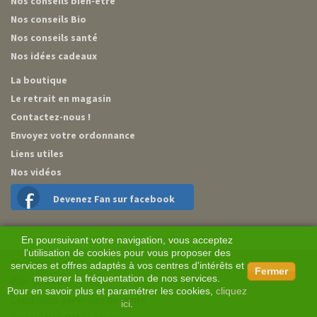
Nos conseils bien-être
Nos conseils Bio
Nos conseils santé
Nos idées cadeaux
La boutique
Le retrait en magasin
Contactez-nous !
Envoyez votre ordonnance
Liens utiles
Nos vidéos
Devenez Fan sur facebook
En poursuivant votre navigation, vous acceptez
l'utilisation de cookies pour vous proposer des
Mentions légales
services et offres adaptés à vos centres d'intérêts et
Fermer
mesurer la fréquentation de nos services.
Plan du site
Pour en savoir plus et paramétrer les cookies,
cliquez
Conditions générales de vente
ici
.