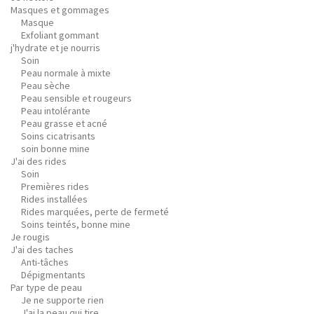
Masques et gommages
Masque
Exfoliant gommant
j'hydrate et je nourris
Soin
Peau normale à mixte
Peau sèche
Peau sensible et rougeurs
Peau intolérante
Peau grasse et acné
Soins cicatrisants
soin bonne mine
J'ai des rides
Soin
Premières rides
Rides installées
Rides marquées, perte de fermeté
Soins teintés, bonne mine
Je rougis
J'ai des taches
Anti-tâches
Dépigmentants
Par type de peau
Je ne supporte rien
J'ai la peau qui tire