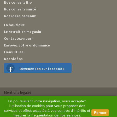
Nos conseils Bio
Nos conseils santé
Nos idées cadeaux
La boutique
Le retrait en magasin
Contactez-nous !
Envoyez votre ordonnance
Liens utiles
Nos vidéos
Devenez Fan sur facebook
Mentions légales
Plan du site
En poursuivant votre navigation, vous acceptez
Conditions générales de vente
l'utilisation de cookies pour vous proposer des
services et offres adaptés à vos centres d'intérêts et
Conception BM Services
Fermer
mesurer la fréquentation de nos services.