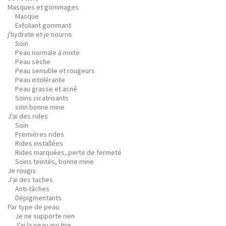
Masques et gommages
Masque
Exfoliant gommant
j'hydrate et je nourris
Soin
Peau normale à mixte
Peau sèche
Peau sensible et rougeurs
Peau intolérante
Peau grasse et acné
Soins cicatrisants
soin bonne mine
J'ai des rides
Soin
Premières rides
Rides installées
Rides marquées, perte de fermeté
Soins teintés, bonne mine
Je rougis
J'ai des taches
Anti-tâches
Dépigmentants
Par type de peau
Je ne supporte rien
J'ai la peau qui tire