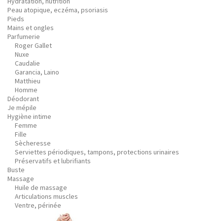
Hydratation, nutrition
Peau atopique, eczéma, psoriasis
Pieds
Mains et ongles
Parfumerie
Roger Gallet
Nuxe
Caudalie
Garancia, Laino
Matthieu
Homme
Déodorant
Je mépile
Hygiène intime
Femme
Fille
Sècheresse
Serviettes périodiques, tampons, protections urinaires
Préservatifs et lubrifiants
Buste
Massage
Huile de massage
Articulations muscles
Ventre, périnée