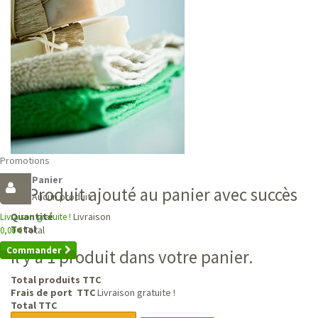
Promotions
Panier
Produit ajouté au panier avec succès
Aucun produit
Livraison
Quantité
Livraison gratuite !
Total
Total
0,00 €
Commander
Il y a 1 produit dans votre panier.
Total produits TTC
Frais de port TTC
Livraison gratuite !
Total TTC