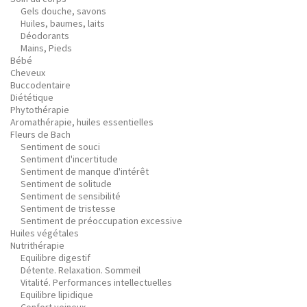
Gels douche, savons
Huiles, baumes, laits
Déodorants
Mains, Pieds
Bébé
Cheveux
Buccodentaire
Diététique
Phytothérapie
Aromathérapie, huiles essentielles
Fleurs de Bach
Sentiment de souci
Sentiment d'incertitude
Sentiment de manque d'intérêt
Sentiment de solitude
Sentiment de sensibilité
Sentiment de tristesse
Sentiment de préoccupation excessive
Huiles végétales
Nutrithérapie
Equilibre digestif
Détente. Relaxation. Sommeil
Vitalité. Performances intellectuelles
Equilibre lipidique