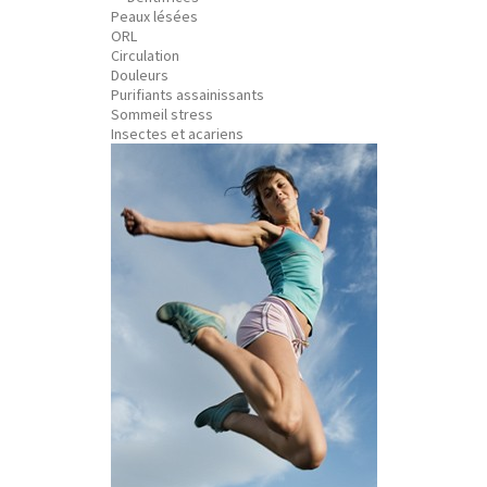
Peaux lésées
ORL
Circulation
Douleurs
Purifiants assainissants
Sommeil stress
Insectes et acariens