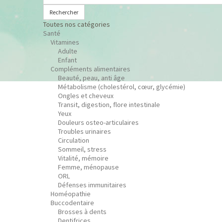
Rechercher
Toutes nos catégories
Santé
Vitamines
Adulte
Enfant
Compléments alimentaires
Beauté, peau, anti âge
Métabolisme (cholestérol, cœur, glycémie)
Ongles et cheveux
Transit, digestion, flore intestinale
Yeux
Douleurs osteo-articulaires
Troubles urinaires
Circulation
Sommeil, stress
Vitalité, mémoire
Femme, ménopause
ORL
Défenses immunitaires
Homéopathie
Buccodentaire
Brosses à dents
Dentifrices