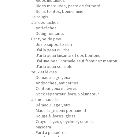
Rides installées
Rides marquées, perte de fermeté
Soins teintés, bonne mine
Je rougis
J'ai des taches
Anti-tâches
Dépigmentants
Par type de peau
Je ne supporte rien
J'ai la peau qui tire
J'ai la peau luisante et des boutons
J'ai une peau normale sauf front nez menton
J'ai la peau sensible
Yeux et lèvres
Démaquillage yeux
Antipoches, anticernes
Contour yeux et lèvres
Stick réparateur lèvre, volumateur
Je me maquille
Démaquillage yeux
Maquillage semi permanent
Rouge à lèvres, gloss
Crayon à yeux, eyeliner, sourcils
Mascara
Fard à paupières