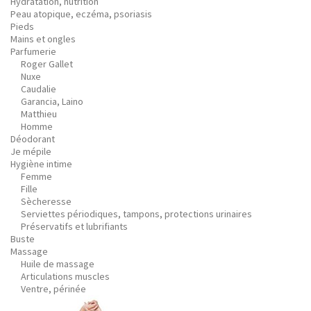
Hydratation, nutrition
Peau atopique, eczéma, psoriasis
Pieds
Mains et ongles
Parfumerie
Roger Gallet
Nuxe
Caudalie
Garancia, Laino
Matthieu
Homme
Déodorant
Je mépile
Hygiène intime
Femme
Fille
Sècheresse
Serviettes périodiques, tampons, protections urinaires
Préservatifs et lubrifiants
Buste
Massage
Huile de massage
Articulations muscles
Ventre, périnée