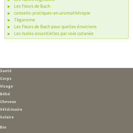
Les fleurs de Bach
conseils-pratiques-en aromathérapie
Tégarome
Les fleurs de Bach pour quelles émotions
Les huiles essentielles par voie cutanée
Santé
Corps
Visage
Bébé
Cheveux
Vétérinaire
Solaire
Bio