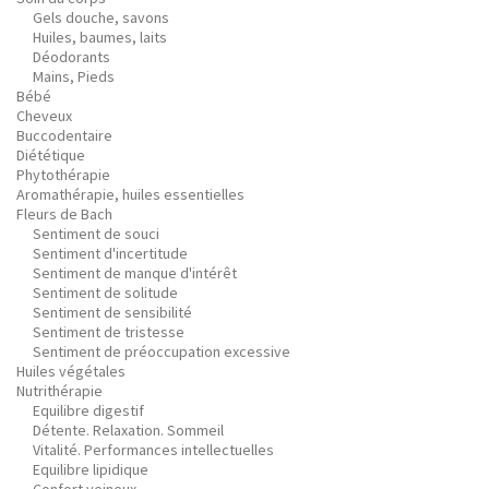
Gels douche, savons
Huiles, baumes, laits
Déodorants
Mains, Pieds
Bébé
Cheveux
Buccodentaire
Diététique
Phytothérapie
Aromathérapie, huiles essentielles
Fleurs de Bach
Sentiment de souci
Sentiment d'incertitude
Sentiment de manque d'intérêt
Sentiment de solitude
Sentiment de sensibilité
Sentiment de tristesse
Sentiment de préoccupation excessive
Huiles végétales
Nutrithérapie
Equilibre digestif
Détente. Relaxation. Sommeil
Vitalité. Performances intellectuelles
Equilibre lipidique