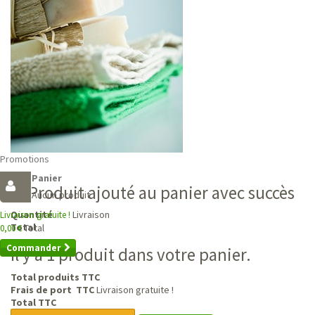
Promotions
Panier
Produit ajouté au panier avec succès
Aucun produit
Livraison
Quantité
Livraison gratuite !
Total
Total
0,00 €
Commander
Il y a 1 produit dans votre panier.
Total produits TTC
Frais de port TTC
Livraison gratuite !
Total TTC