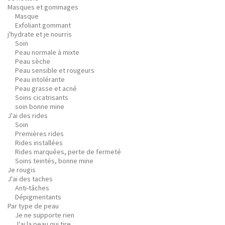
Masques et gommages
Masque
Exfoliant gommant
j'hydrate et je nourris
Soin
Peau normale à mixte
Peau sèche
Peau sensible et rougeurs
Peau intolérante
Peau grasse et acné
Soins cicatrisants
soin bonne mine
J'ai des rides
Soin
Premières rides
Rides installées
Rides marquées, perte de fermeté
Soins teintés, bonne mine
Je rougis
J'ai des taches
Anti-tâches
Dépigmentants
Par type de peau
Je ne supporte rien
J'ai la peau qui tire