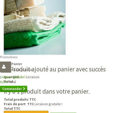
Promotions
Panier
Produit ajouté au panier avec succès
Aucun produit
Livraison
Quantité
Livraison gratuite !
Total
Total
0,00 €
Commander
Il y a 1 produit dans votre panier.
Total produits TTC
Frais de port TTC
Livraison gratuite !
Total TTC