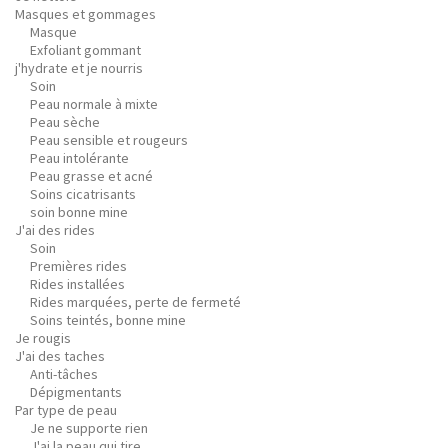
Masques et gommages
Masque
Exfoliant gommant
j'hydrate et je nourris
Soin
Peau normale à mixte
Peau sèche
Peau sensible et rougeurs
Peau intolérante
Peau grasse et acné
Soins cicatrisants
soin bonne mine
J'ai des rides
Soin
Premières rides
Rides installées
Rides marquées, perte de fermeté
Soins teintés, bonne mine
Je rougis
J'ai des taches
Anti-tâches
Dépigmentants
Par type de peau
Je ne supporte rien
J'ai la peau qui tire