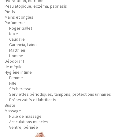
Hydratation, nutrition
Peau atopique, eczéma, psoriasis
Pieds
Mains et ongles
Parfumerie
Roger Gallet
Nuxe
Caudalie
Garancia, Laino
Matthieu
Homme
Déodorant
Je mépile
Hygiène intime
Femme
Fille
Sècheresse
Serviettes périodiques, tampons, protections urinaires
Préservatifs et lubrifiants
Buste
Massage
Huile de massage
Articulations muscles
Ventre, périnée