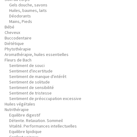
Gels douche, savons
Huiles, baumes, laits
Déodorants
Mains, Pieds
Bébé
Cheveux
Buccodentaire
Diététique
Phytothérapie
Aromathérapie, huiles essentielles
Fleurs de Bach
Sentiment de souci
Sentiment d'incertitude
Sentiment de manque d'intérêt
Sentiment de solitude
Sentiment de sensibilité
Sentiment de tristesse
Sentiment de préoccupation excessive
Huiles végétales
Nutrithérapie
Equilibre digestif
Détente. Relaxation. Sommeil
Vitalité. Performances intellectuelles
Equilibre lipidique