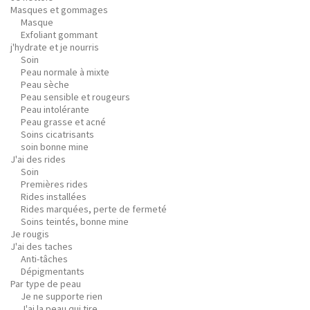
Masques et gommages
Masque
Exfoliant gommant
j'hydrate et je nourris
Soin
Peau normale à mixte
Peau sèche
Peau sensible et rougeurs
Peau intolérante
Peau grasse et acné
Soins cicatrisants
soin bonne mine
J'ai des rides
Soin
Premières rides
Rides installées
Rides marquées, perte de fermeté
Soins teintés, bonne mine
Je rougis
J'ai des taches
Anti-tâches
Dépigmentants
Par type de peau
Je ne supporte rien
J'ai la peau qui tire