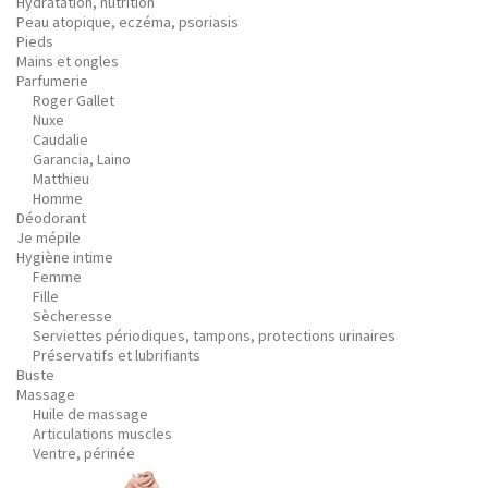
Hydratation, nutrition
Peau atopique, eczéma, psoriasis
Pieds
Mains et ongles
Parfumerie
Roger Gallet
Nuxe
Caudalie
Garancia, Laino
Matthieu
Homme
Déodorant
Je mépile
Hygiène intime
Femme
Fille
Sècheresse
Serviettes périodiques, tampons, protections urinaires
Préservatifs et lubrifiants
Buste
Massage
Huile de massage
Articulations muscles
Ventre, périnée