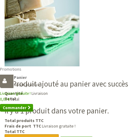
Promotions
Panier
Produit ajouté au panier avec succès
Aucun produit
Livraison
Quantité
Livraison gratuite !
Total
Total
0,00 €
Commander
Il y a 1 produit dans votre panier.
Total produits TTC
Frais de port TTC
Livraison gratuite !
Total TTC