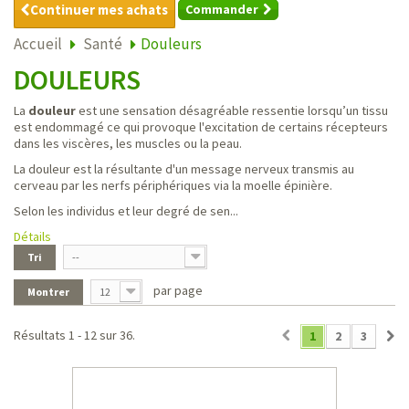
Continuer mes achats
Commander
Accueil
Santé
Douleurs
DOULEURS
La
douleur
est une sensation désagréable ressentie lorsqu’un tissu
est endommagé ce qui provoque l'excitation de certains récepteurs
dans les viscères, les muscles ou la peau.
La douleur est la résultante d'un message nerveux transmis au
cerveau par les nerfs périphériques via la moelle épinière.
Selon les individus et leur degré de sen...
Détails
Tri
--
par page
Montrer
12
Résultats 1 - 12 sur 36.
1
2
3