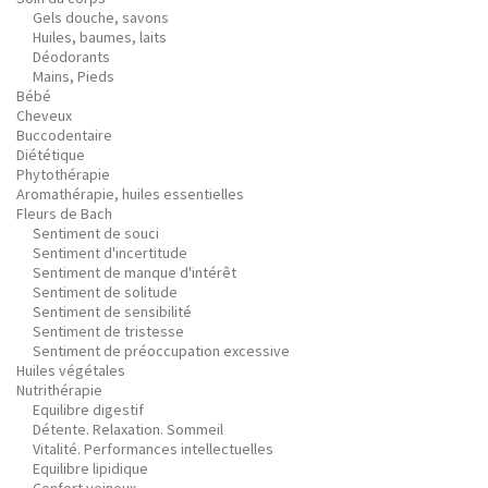
Gels douche, savons
Huiles, baumes, laits
Déodorants
Mains, Pieds
Bébé
Cheveux
Buccodentaire
Diététique
Phytothérapie
Aromathérapie, huiles essentielles
Fleurs de Bach
Sentiment de souci
Sentiment d'incertitude
Sentiment de manque d'intérêt
Sentiment de solitude
Sentiment de sensibilité
Sentiment de tristesse
Sentiment de préoccupation excessive
Huiles végétales
Nutrithérapie
Equilibre digestif
Détente. Relaxation. Sommeil
Vitalité. Performances intellectuelles
Equilibre lipidique