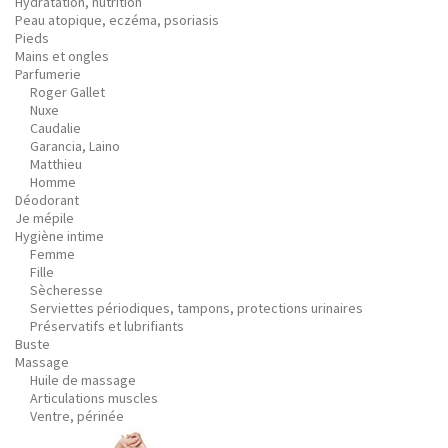
Hydratation, nutrition
Peau atopique, eczéma, psoriasis
Pieds
Mains et ongles
Parfumerie
Roger Gallet
Nuxe
Caudalie
Garancia, Laino
Matthieu
Homme
Déodorant
Je mépile
Hygiène intime
Femme
Fille
Sècheresse
Serviettes périodiques, tampons, protections urinaires
Préservatifs et lubrifiants
Buste
Massage
Huile de massage
Articulations muscles
Ventre, périnée