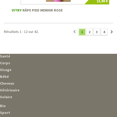
13,90 €
VITRY
RÂPE PIED MENHIR ROSE
Résultats 1 - 12 sur 42.
1
2
3
4
Santé
Corps
Visage
Bébé
Cheveux
Vétérinaire
Solaire
Bio
Sport