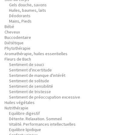
Gels douche, savons
Huiles, baumes, laits
Déodorants
Mains, Pieds
Bébé
Cheveux
Buccodentaire
Diététique
Phytothérapie
Aromathérapie, huiles essentielles
Fleurs de Bach
Sentiment de souci
Sentiment d'incertitude
Sentiment de manque d'intérêt
Sentiment de solitude
Sentiment de sensibilité
Sentiment de tristesse
Sentiment de préoccupation excessive
Huiles végétales
Nutrithérapie
Equilibre digestif
Détente. Relaxation. Sommeil
Vitalité. Performances intellectuelles
Equilibre lipidique