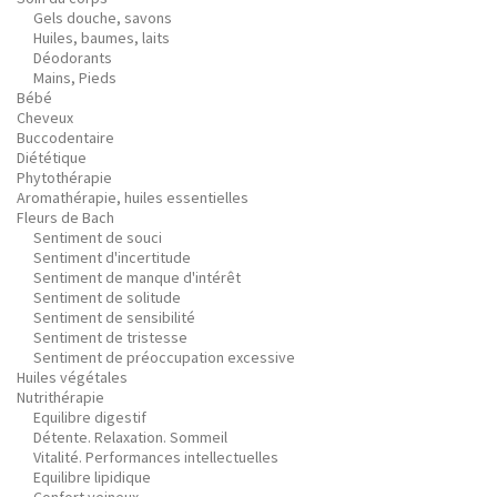
Gels douche, savons
Huiles, baumes, laits
Déodorants
Mains, Pieds
Bébé
Cheveux
Buccodentaire
Diététique
Phytothérapie
Aromathérapie, huiles essentielles
Fleurs de Bach
Sentiment de souci
Sentiment d'incertitude
Sentiment de manque d'intérêt
Sentiment de solitude
Sentiment de sensibilité
Sentiment de tristesse
Sentiment de préoccupation excessive
Huiles végétales
Nutrithérapie
Equilibre digestif
Détente. Relaxation. Sommeil
Vitalité. Performances intellectuelles
Equilibre lipidique