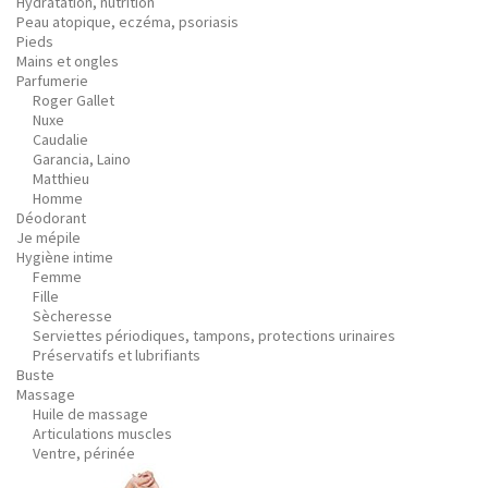
Hydratation, nutrition
Peau atopique, eczéma, psoriasis
Pieds
Mains et ongles
Parfumerie
Roger Gallet
Nuxe
Caudalie
Garancia, Laino
Matthieu
Homme
Déodorant
Je mépile
Hygiène intime
Femme
Fille
Sècheresse
Serviettes périodiques, tampons, protections urinaires
Préservatifs et lubrifiants
Buste
Massage
Huile de massage
Articulations muscles
Ventre, périnée