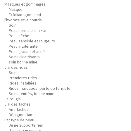
Masques et gommages
Masque
Exfoliant gommant
j'hydrate et je nourris
Soin
Peau normale à mixte
Peau sèche
Peau sensible et rougeurs
Peau intolérante
Peau grasse et acné
Soins cicatrisants
soin bonne mine
J'ai des rides
Soin
Premières rides
Rides installées
Rides marquées, perte de fermeté
Soins teintés, bonne mine
Je rougis
J'ai des taches
Anti-tâches
Dépigmentants
Par type de peau
Je ne supporte rien
J'ai la peau qui tire