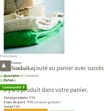
Promotions
Panier
Produit ajouté au panier avec succès
Aucun produit
Livraison
Quantité
Livraison gratuite !
Total
Total
0,00 €
Commander
Il y a 1 produit dans votre panier.
Total produits TTC
Frais de port TTC
Livraison gratuite !
Total TTC