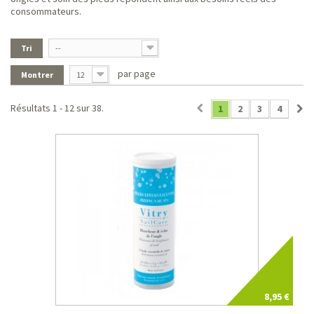
consommateurs.
Tri
--
par page
Montrer
12
Résultats 1 - 12 sur 38.
1
2
3
4
8,95 €