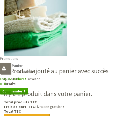
Promotions
Panier
Produit ajouté au panier avec succès
Aucun produit
Livraison
Quantité
Livraison gratuite !
Total
Total
0,00 €
Commander
Il y a 1 produit dans votre panier.
Total produits TTC
Frais de port TTC
Livraison gratuite !
Total TTC