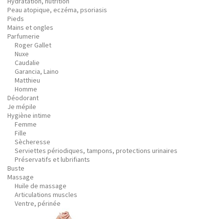
Hydratation, nutrition
Peau atopique, eczéma, psoriasis
Pieds
Mains et ongles
Parfumerie
Roger Gallet
Nuxe
Caudalie
Garancia, Laino
Matthieu
Homme
Déodorant
Je mépile
Hygiène intime
Femme
Fille
Sècheresse
Serviettes périodiques, tampons, protections urinaires
Préservatifs et lubrifiants
Buste
Massage
Huile de massage
Articulations muscles
Ventre, périnée