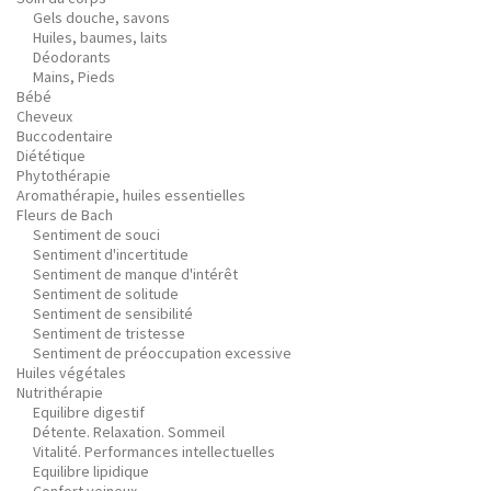
Gels douche, savons
Huiles, baumes, laits
Déodorants
Mains, Pieds
Bébé
Cheveux
Buccodentaire
Diététique
Phytothérapie
Aromathérapie, huiles essentielles
Fleurs de Bach
Sentiment de souci
Sentiment d'incertitude
Sentiment de manque d'intérêt
Sentiment de solitude
Sentiment de sensibilité
Sentiment de tristesse
Sentiment de préoccupation excessive
Huiles végétales
Nutrithérapie
Equilibre digestif
Détente. Relaxation. Sommeil
Vitalité. Performances intellectuelles
Equilibre lipidique