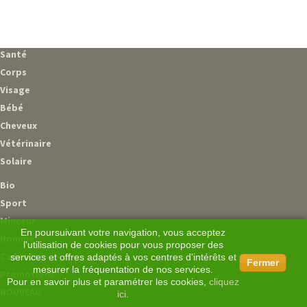
Santé
Corps
Visage
Bébé
Cheveux
Vétérinaire
Solaire
Bio
Sport
Minceur
En poursuivant votre navigation, vous acceptez
Homme
l'utilisation de cookies pour vous proposer des
Cadeaux
services et offres adaptés à vos centres d'intérêts et
Fermer
mesurer la fréquentation de nos services.
Promotions
Pour en savoir plus et paramétrer les cookies,
cliquez
NOUVEAU
ici
.