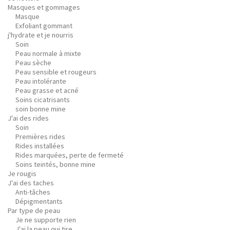
Masques et gommages
Masque
Exfoliant gommant
j'hydrate et je nourris
Soin
Peau normale à mixte
Peau sèche
Peau sensible et rougeurs
Peau intolérante
Peau grasse et acné
Soins cicatrisants
soin bonne mine
J'ai des rides
Soin
Premières rides
Rides installées
Rides marquées, perte de fermeté
Soins teintés, bonne mine
Je rougis
J'ai des taches
Anti-tâches
Dépigmentants
Par type de peau
Je ne supporte rien
J'ai la peau qui tire