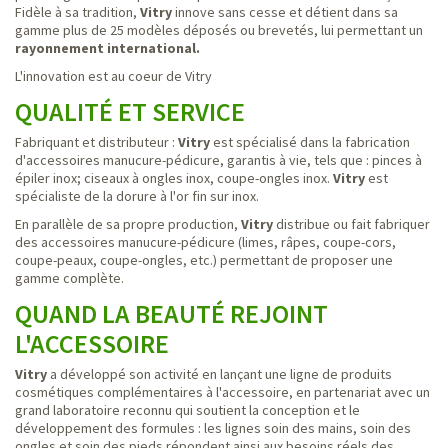
Fidèle à sa tradition,
Vitry
innove sans cesse et détient dans sa
gamme plus de 25 modèles déposés ou brevetés, lui permettant un
rayonnement international.
L'innovation est au coeur de Vitry
QUALITÉ ET SERVICE
Fabriquant et distributeur :
Vitry
est spécialisé dans la fabrication
d'accessoires manucure-pédicure, garantis à vie, tels que : pinces à
épiler inox; ciseaux à ongles inox, coupe-ongles inox.
Vitry
est
spécialiste de la dorure à l'or fin sur inox.
En parallèle de sa propre production,
Vitry
distribue ou fait fabriquer
des accessoires manucure-pédicure (limes, râpes, coupe-cors,
coupe-peaux, coupe-ongles, etc.) permettant de proposer une
gamme complète.
QUAND LA BEAUTÉ REJOINT
L'ACCESSOIRE
Vitry
a développé son activité en lançant une ligne de produits
cosmétiques complémentaires à l'accessoire, en partenariat avec un
grand laboratoire reconnu qui soutient la conception et le
développement des formules : les lignes soin des mains, soin des
ongles et soin des pieds répondent ainsi aux besoins réels des