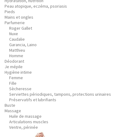
Hydratation, nutrition
Peau atopique, eczéma, psoriasis
Pieds
Mains et ongles
Parfumerie
Roger Gallet
Nuxe
Caudalie
Garancia, Laino
Matthieu
Homme
Déodorant
Je mépile
Hygiène intime
Femme
Fille
Sècheresse
Serviettes périodiques, tampons, protections urinaires
Préservatifs et lubrifiants
Buste
Massage
Huile de massage
Articulations muscles
Ventre, périnée