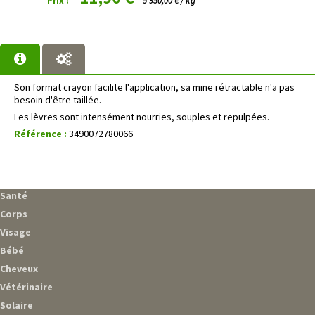
Prix :
5 950,00 € / kg
Son format crayon facilite l'application, sa mine rétractable n'a pas
besoin d'être taillée.
Les lèvres sont intensément nourries, souples et repulpées.
Référence :
3490072780066
Santé
Corps
Visage
Bébé
Cheveux
Vétérinaire
Solaire