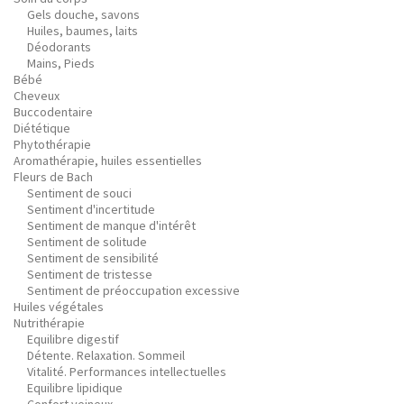
Gels douche, savons
Huiles, baumes, laits
Déodorants
Mains, Pieds
Bébé
Cheveux
Buccodentaire
Diététique
Phytothérapie
Aromathérapie, huiles essentielles
Fleurs de Bach
Sentiment de souci
Sentiment d'incertitude
Sentiment de manque d'intérêt
Sentiment de solitude
Sentiment de sensibilité
Sentiment de tristesse
Sentiment de préoccupation excessive
Huiles végétales
Nutrithérapie
Equilibre digestif
Détente. Relaxation. Sommeil
Vitalité. Performances intellectuelles
Equilibre lipidique