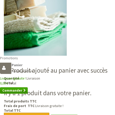
Promotions
Panier
Produit ajouté au panier avec succès
Aucun produit
Livraison
Quantité
Livraison gratuite !
Total
Total
0,00 €
Commander
Il y a 1 produit dans votre panier.
Total produits TTC
Frais de port TTC
Livraison gratuite !
Total TTC