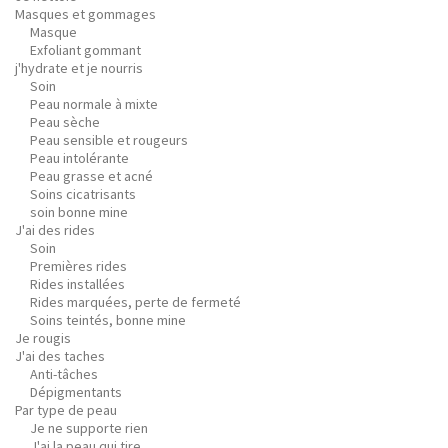
Masques et gommages
Masque
Exfoliant gommant
j'hydrate et je nourris
Soin
Peau normale à mixte
Peau sèche
Peau sensible et rougeurs
Peau intolérante
Peau grasse et acné
Soins cicatrisants
soin bonne mine
J'ai des rides
Soin
Premières rides
Rides installées
Rides marquées, perte de fermeté
Soins teintés, bonne mine
Je rougis
J'ai des taches
Anti-tâches
Dépigmentants
Par type de peau
Je ne supporte rien
J'ai la peau qui tire