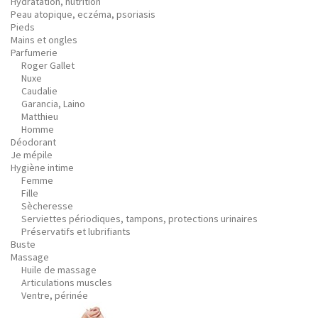
Hydratation, nutrition
Peau atopique, eczéma, psoriasis
Pieds
Mains et ongles
Parfumerie
Roger Gallet
Nuxe
Caudalie
Garancia, Laino
Matthieu
Homme
Déodorant
Je mépile
Hygiène intime
Femme
Fille
Sècheresse
Serviettes périodiques, tampons, protections urinaires
Préservatifs et lubrifiants
Buste
Massage
Huile de massage
Articulations muscles
Ventre, périnée