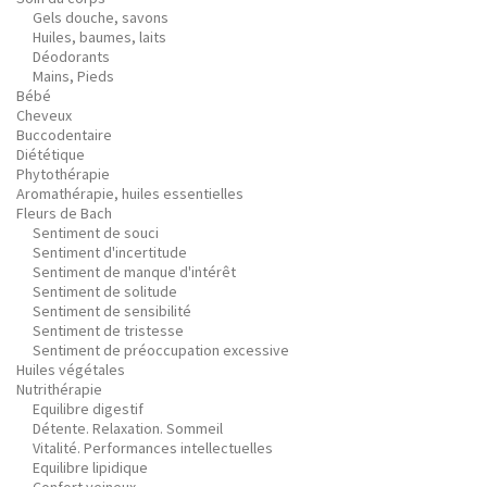
Gels douche, savons
Huiles, baumes, laits
Déodorants
Mains, Pieds
Bébé
Cheveux
Buccodentaire
Diététique
Phytothérapie
Aromathérapie, huiles essentielles
Fleurs de Bach
Sentiment de souci
Sentiment d'incertitude
Sentiment de manque d'intérêt
Sentiment de solitude
Sentiment de sensibilité
Sentiment de tristesse
Sentiment de préoccupation excessive
Huiles végétales
Nutrithérapie
Equilibre digestif
Détente. Relaxation. Sommeil
Vitalité. Performances intellectuelles
Equilibre lipidique