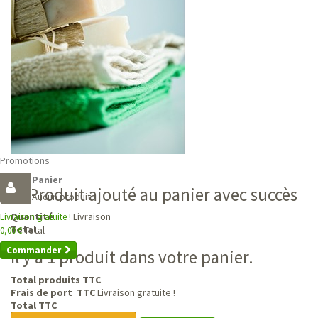
Promotions
Panier
Produit ajouté au panier avec succès
Aucun produit
Livraison
Quantité
Livraison gratuite !
Total
Total
0,00 €
Commander
Il y a 1 produit dans votre panier.
Total produits TTC
Frais de port TTC
Livraison gratuite !
Total TTC