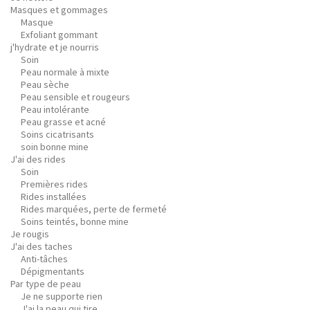
Masques et gommages
Masque
Exfoliant gommant
j'hydrate et je nourris
Soin
Peau normale à mixte
Peau sèche
Peau sensible et rougeurs
Peau intolérante
Peau grasse et acné
Soins cicatrisants
soin bonne mine
J'ai des rides
Soin
Premières rides
Rides installées
Rides marquées, perte de fermeté
Soins teintés, bonne mine
Je rougis
J'ai des taches
Anti-tâches
Dépigmentants
Par type de peau
Je ne supporte rien
J'ai la peau qui tire