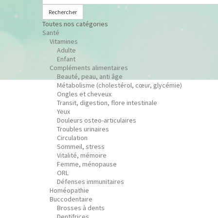
Rechercher
Toutes nos catégories
Santé
Vitamines
Adulte
Enfant
Compléments alimentaires
Beauté, peau, anti âge
Métabolisme (cholestérol, cœur, glycémie)
Ongles et cheveux
Transit, digestion, flore intestinale
Yeux
Douleurs osteo-articulaires
Troubles urinaires
Circulation
Sommeil, stress
Vitalité, mémoire
Femme, ménopause
ORL
Défenses immunitaires
Homéopathie
Buccodentaire
Brosses à dents
Dentifrices