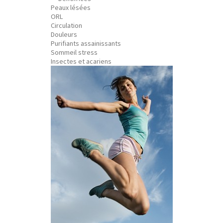
Peaux lésées
ORL
Circulation
Douleurs
Purifiants assainissants
Sommeil stress
Insectes et acariens