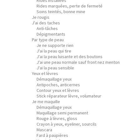
Rides installées
Rides marquées, perte de fermeté
Soins teintés, bonne mine
Je rougis
J'ai des taches
Anti-tâches
Dépigmentants
Par type de peau
Je ne supporte rien
J'ai la peau qui tire
J'ai la peau luisante et des boutons
J'ai une peau normale sauf front nez menton
J'ai la peau sensible
Yeux et lèvres
Démaquillage yeux
Antipoches, anticernes
Contour yeux et lèvres
Stick réparateur lèvre, volumateur
Je me maquille
Démaquillage yeux
Maquillage semi permanent
Rouge à lèvres, gloss
Crayon à yeux, eyeliner, sourcils
Mascara
Fard à paupières