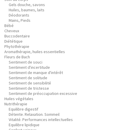
Gels douche, savons
Huiles, baumes, laits
Déodorants
Mains, Pieds
Bébé
Cheveux
Buccodentaire
Diététique
Phytothérapie
Aromathérapie, huiles essentielles
Fleurs de Bach
Sentiment de souci
Sentiment d'incertitude
Sentiment de manque d'intérêt
Sentiment de solitude
Sentiment de sensibilité
Sentiment de tristesse
Sentiment de préoccupation excessive
Huiles végétales
Nutrithérapie
Equilibre digestif
Détente. Relaxation. Sommeil
Vitalité. Performances intellectuelles
Equilibre lipidique