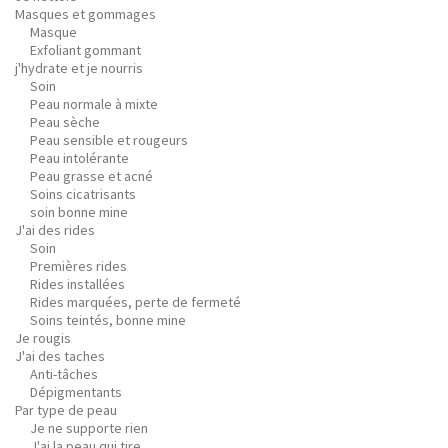
Masques et gommages
Masque
Exfoliant gommant
j'hydrate et je nourris
Soin
Peau normale à mixte
Peau sèche
Peau sensible et rougeurs
Peau intolérante
Peau grasse et acné
Soins cicatrisants
soin bonne mine
J'ai des rides
Soin
Premières rides
Rides installées
Rides marquées, perte de fermeté
Soins teintés, bonne mine
Je rougis
J'ai des taches
Anti-tâches
Dépigmentants
Par type de peau
Je ne supporte rien
J'ai la peau qui tire