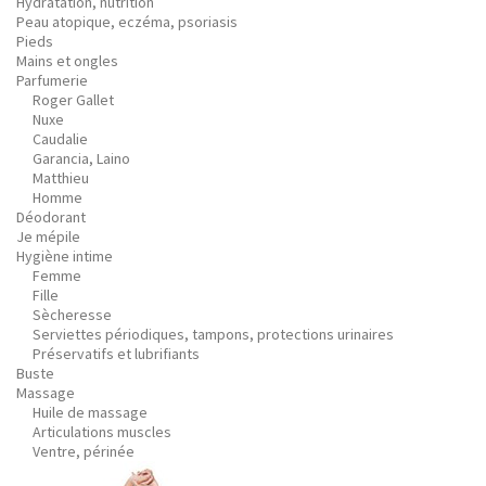
Hydratation, nutrition
Peau atopique, eczéma, psoriasis
Pieds
Mains et ongles
Parfumerie
Roger Gallet
Nuxe
Caudalie
Garancia, Laino
Matthieu
Homme
Déodorant
Je mépile
Hygiène intime
Femme
Fille
Sècheresse
Serviettes périodiques, tampons, protections urinaires
Préservatifs et lubrifiants
Buste
Massage
Huile de massage
Articulations muscles
Ventre, périnée