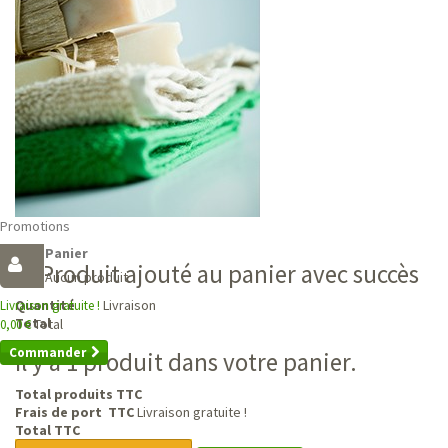
Promotions
Panier
Produit ajouté au panier avec succès
Aucun produit
Livraison
Quantité
Livraison gratuite !
Total
Total
0,00 €
Commander
Il y a 1 produit dans votre panier.
Total produits TTC
Frais de port TTC
Livraison gratuite !
Total TTC