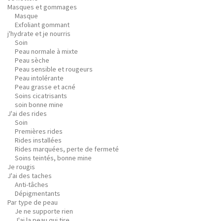
Masques et gommages
Masque
Exfoliant gommant
j'hydrate et je nourris
Soin
Peau normale à mixte
Peau sèche
Peau sensible et rougeurs
Peau intolérante
Peau grasse et acné
Soins cicatrisants
soin bonne mine
J'ai des rides
Soin
Premières rides
Rides installées
Rides marquées, perte de fermeté
Soins teintés, bonne mine
Je rougis
J'ai des taches
Anti-tâches
Dépigmentants
Par type de peau
Je ne supporte rien
J'ai la peau qui tire