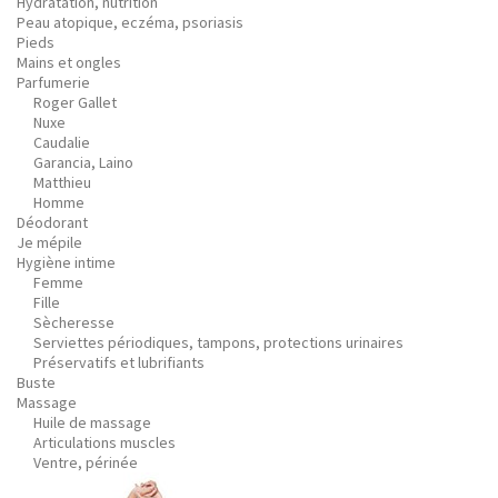
Hydratation, nutrition
Peau atopique, eczéma, psoriasis
Pieds
Mains et ongles
Parfumerie
Roger Gallet
Nuxe
Caudalie
Garancia, Laino
Matthieu
Homme
Déodorant
Je mépile
Hygiène intime
Femme
Fille
Sècheresse
Serviettes périodiques, tampons, protections urinaires
Préservatifs et lubrifiants
Buste
Massage
Huile de massage
Articulations muscles
Ventre, périnée