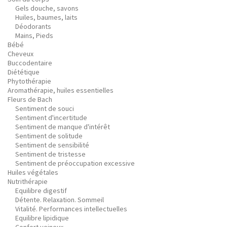
Gels douche, savons
Huiles, baumes, laits
Déodorants
Mains, Pieds
Bébé
Cheveux
Buccodentaire
Diététique
Phytothérapie
Aromathérapie, huiles essentielles
Fleurs de Bach
Sentiment de souci
Sentiment d'incertitude
Sentiment de manque d'intérêt
Sentiment de solitude
Sentiment de sensibilité
Sentiment de tristesse
Sentiment de préoccupation excessive
Huiles végétales
Nutrithérapie
Equilibre digestif
Détente. Relaxation. Sommeil
Vitalité. Performances intellectuelles
Equilibre lipidique