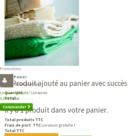
Promotions
Panier
Produit ajouté au panier avec succès
Aucun produit
Livraison
Quantité
Livraison gratuite !
Total
Total
0,00 €
Commander
Il y a 1 produit dans votre panier.
Total produits TTC
Frais de port TTC
Livraison gratuite !
Total TTC