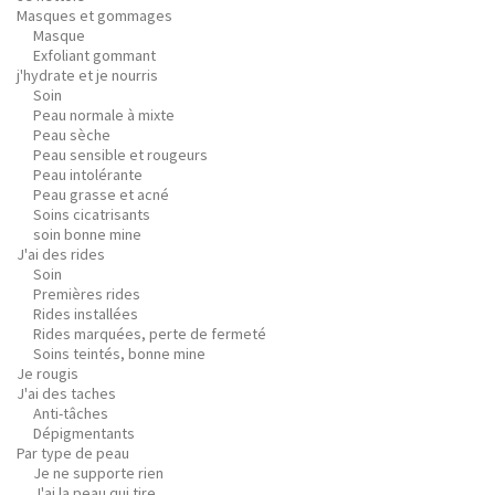
Masques et gommages
Masque
Exfoliant gommant
j'hydrate et je nourris
Soin
Peau normale à mixte
Peau sèche
Peau sensible et rougeurs
Peau intolérante
Peau grasse et acné
Soins cicatrisants
soin bonne mine
J'ai des rides
Soin
Premières rides
Rides installées
Rides marquées, perte de fermeté
Soins teintés, bonne mine
Je rougis
J'ai des taches
Anti-tâches
Dépigmentants
Par type de peau
Je ne supporte rien
J'ai la peau qui tire