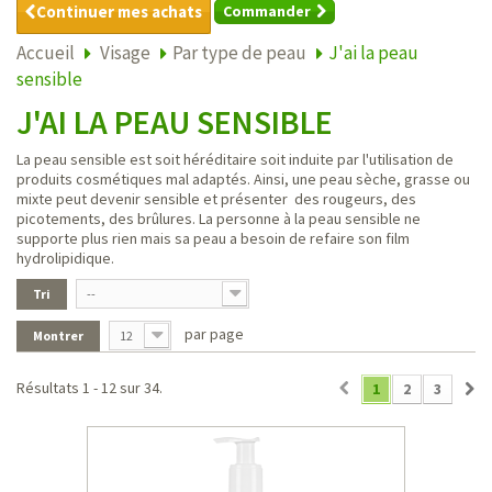
Continuer mes achats
Commander
Accueil
Visage
Par type de peau
J'ai la peau
sensible
J'AI LA PEAU SENSIBLE
La peau sensible est soit héréditaire soit induite par l'utilisation de
produits cosmétiques mal adaptés. Ainsi, une peau sèche, grasse ou
mixte peut devenir sensible et présenter des rougeurs, des
picotements, des brûlures. La personne à la peau sensible ne
supporte plus rien mais sa peau a besoin de refaire son film
hydrolipidique.
Tri
--
par page
Montrer
12
Résultats 1 - 12 sur 34.
1
2
3