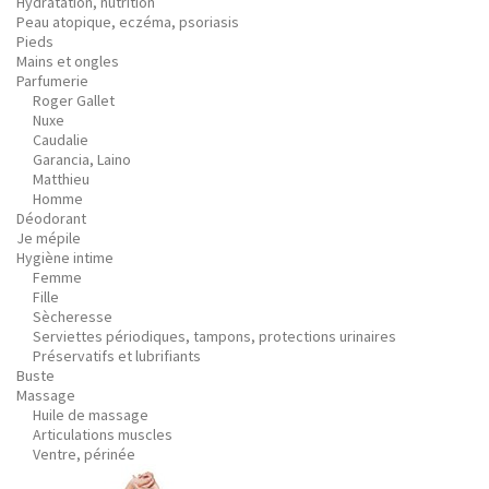
Hydratation, nutrition
Peau atopique, eczéma, psoriasis
Pieds
Mains et ongles
Parfumerie
Roger Gallet
Nuxe
Caudalie
Garancia, Laino
Matthieu
Homme
Déodorant
Je mépile
Hygiène intime
Femme
Fille
Sècheresse
Serviettes périodiques, tampons, protections urinaires
Préservatifs et lubrifiants
Buste
Massage
Huile de massage
Articulations muscles
Ventre, périnée