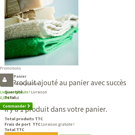
Promotions
Panier
Produit ajouté au panier avec succès
Aucun produit
Livraison
Quantité
Livraison gratuite !
Total
Total
0,00 €
Commander
Il y a 1 produit dans votre panier.
Total produits TTC
Frais de port TTC
Livraison gratuite !
Total TTC