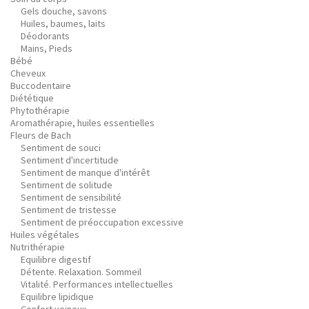
Gels douche, savons
Huiles, baumes, laits
Déodorants
Mains, Pieds
Bébé
Cheveux
Buccodentaire
Diététique
Phytothérapie
Aromathérapie, huiles essentielles
Fleurs de Bach
Sentiment de souci
Sentiment d'incertitude
Sentiment de manque d'intérêt
Sentiment de solitude
Sentiment de sensibilité
Sentiment de tristesse
Sentiment de préoccupation excessive
Huiles végétales
Nutrithérapie
Equilibre digestif
Détente. Relaxation. Sommeil
Vitalité. Performances intellectuelles
Equilibre lipidique