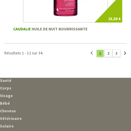
23,50 €
CAUDALIE
HUILE DE NUIT NOURRISSANTE
Résultats 1 - 12 sur 34.
1
2
3
Santé
Corps
Visage
Bébé
Cheveux
Vétérinaire
Solaire