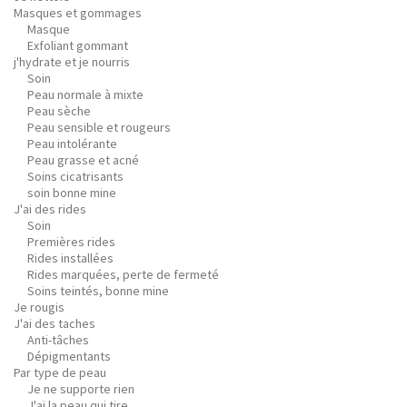
Masques et gommages
Masque
Exfoliant gommant
j'hydrate et je nourris
Soin
Peau normale à mixte
Peau sèche
Peau sensible et rougeurs
Peau intolérante
Peau grasse et acné
Soins cicatrisants
soin bonne mine
J'ai des rides
Soin
Premières rides
Rides installées
Rides marquées, perte de fermeté
Soins teintés, bonne mine
Je rougis
J'ai des taches
Anti-tâches
Dépigmentants
Par type de peau
Je ne supporte rien
J'ai la peau qui tire