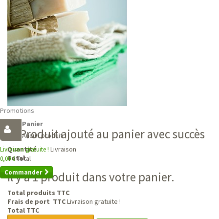
Promotions
Panier
Produit ajouté au panier avec succès
Aucun produit
Livraison
Quantité
Livraison gratuite !
Total
Total
0,00 €
Commander
Il y a 1 produit dans votre panier.
Total produits TTC
Frais de port TTC
Livraison gratuite !
Total TTC