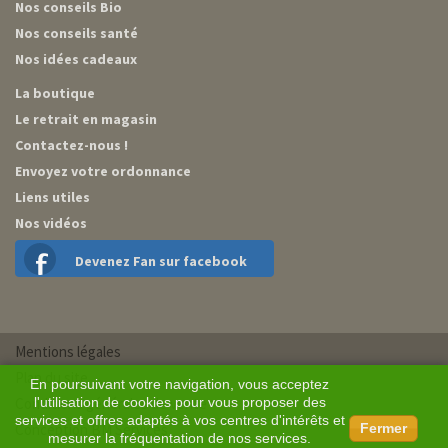
Nos conseils Bio
Nos conseils santé
Nos idées cadeaux
La boutique
Le retrait en magasin
Contactez-nous !
Envoyez votre ordonnance
Liens utiles
Nos vidéos
Devenez Fan sur facebook
Mentions légales
Plan du site
En poursuivant votre navigation, vous acceptez
Conditions générales de vente
l'utilisation de cookies pour vous proposer des
services et offres adaptés à vos centres d'intérêts et
Conception BM Services
Fermer
mesurer la fréquentation de nos services.