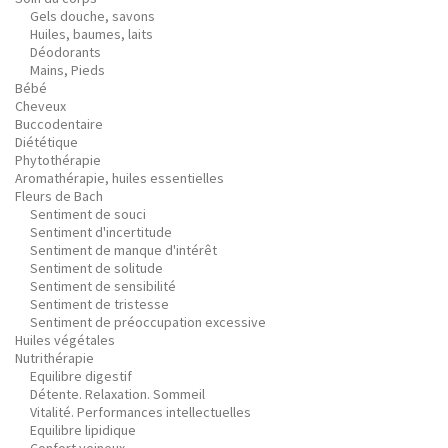
Gels douche, savons
Huiles, baumes, laits
Déodorants
Mains, Pieds
Bébé
Cheveux
Buccodentaire
Diététique
Phytothérapie
Aromathérapie, huiles essentielles
Fleurs de Bach
Sentiment de souci
Sentiment d'incertitude
Sentiment de manque d'intérêt
Sentiment de solitude
Sentiment de sensibilité
Sentiment de tristesse
Sentiment de préoccupation excessive
Huiles végétales
Nutrithérapie
Equilibre digestif
Détente. Relaxation. Sommeil
Vitalité. Performances intellectuelles
Equilibre lipidique