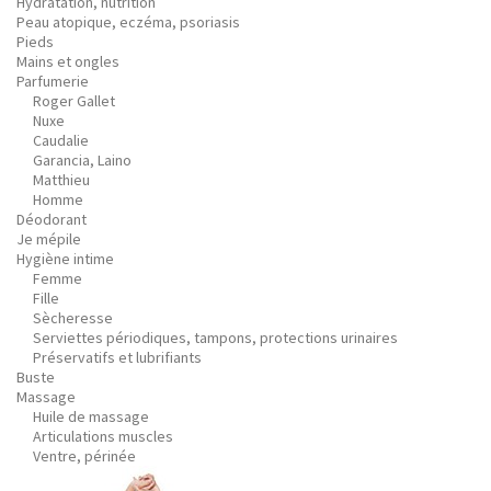
Hydratation, nutrition
Peau atopique, eczéma, psoriasis
Pieds
Mains et ongles
Parfumerie
Roger Gallet
Nuxe
Caudalie
Garancia, Laino
Matthieu
Homme
Déodorant
Je mépile
Hygiène intime
Femme
Fille
Sècheresse
Serviettes périodiques, tampons, protections urinaires
Préservatifs et lubrifiants
Buste
Massage
Huile de massage
Articulations muscles
Ventre, périnée