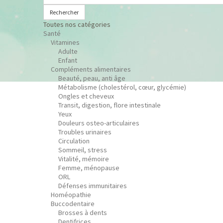
Rechercher
Toutes nos catégories
Santé
Vitamines
Adulte
Enfant
Compléments alimentaires
Beauté, peau, anti âge
Métabolisme (cholestérol, cœur, glycémie)
Ongles et cheveux
Transit, digestion, flore intestinale
Yeux
Douleurs osteo-articulaires
Troubles urinaires
Circulation
Sommeil, stress
Vitalité, mémoire
Femme, ménopause
ORL
Défenses immunitaires
Homéopathie
Buccodentaire
Brosses à dents
Dentifrices