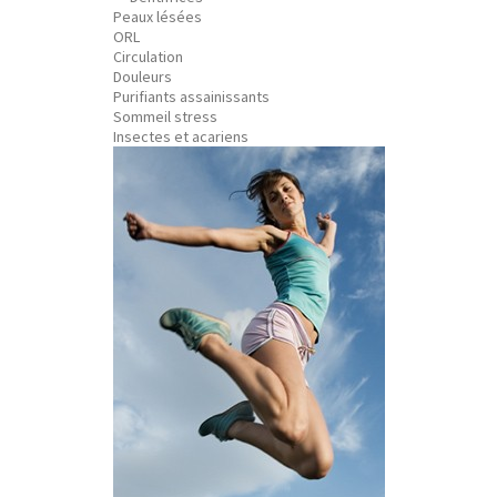
Peaux lésées
ORL
Circulation
Douleurs
Purifiants assainissants
Sommeil stress
Insectes et acariens