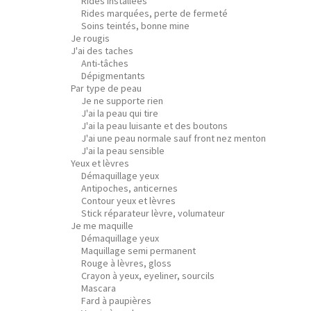
Rides installées
Rides marquées, perte de fermeté
Soins teintés, bonne mine
Je rougis
J'ai des taches
Anti-tâches
Dépigmentants
Par type de peau
Je ne supporte rien
J'ai la peau qui tire
J'ai la peau luisante et des boutons
J'ai une peau normale sauf front nez menton
J'ai la peau sensible
Yeux et lèvres
Démaquillage yeux
Antipoches, anticernes
Contour yeux et lèvres
Stick réparateur lèvre, volumateur
Je me maquille
Démaquillage yeux
Maquillage semi permanent
Rouge à lèvres, gloss
Crayon à yeux, eyeliner, sourcils
Mascara
Fard à paupières