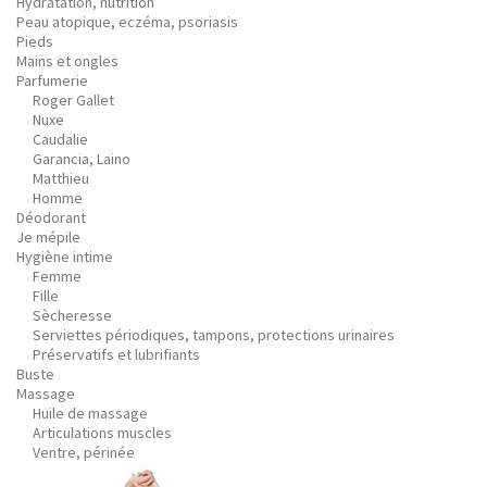
Hydratation, nutrition
Peau atopique, eczéma, psoriasis
Pieds
Mains et ongles
Parfumerie
Roger Gallet
Nuxe
Caudalie
Garancia, Laino
Matthieu
Homme
Déodorant
Je mépile
Hygiène intime
Femme
Fille
Sècheresse
Serviettes périodiques, tampons, protections urinaires
Préservatifs et lubrifiants
Buste
Massage
Huile de massage
Articulations muscles
Ventre, périnée