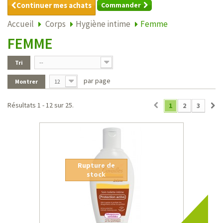
Continuer mes achats
Commander
Accueil
Corps
Hygiène intime
Femme
FEMME
Tri
--
par page
Montrer
12
Résultats 1 - 12 sur 25.
1
2
3
Rupture de
stock