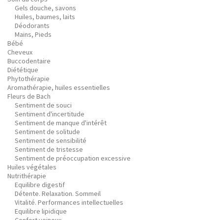
Gels douche, savons
Huiles, baumes, laits
Déodorants
Mains, Pieds
Bébé
Cheveux
Buccodentaire
Diététique
Phytothérapie
Aromathérapie, huiles essentielles
Fleurs de Bach
Sentiment de souci
Sentiment d'incertitude
Sentiment de manque d'intérêt
Sentiment de solitude
Sentiment de sensibilité
Sentiment de tristesse
Sentiment de préoccupation excessive
Huiles végétales
Nutrithérapie
Equilibre digestif
Détente. Relaxation. Sommeil
Vitalité. Performances intellectuelles
Equilibre lipidique