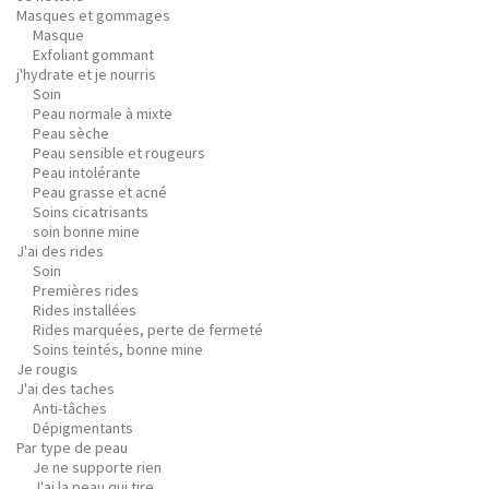
Masques et gommages
Masque
Exfoliant gommant
j'hydrate et je nourris
Soin
Peau normale à mixte
Peau sèche
Peau sensible et rougeurs
Peau intolérante
Peau grasse et acné
Soins cicatrisants
soin bonne mine
J'ai des rides
Soin
Premières rides
Rides installées
Rides marquées, perte de fermeté
Soins teintés, bonne mine
Je rougis
J'ai des taches
Anti-tâches
Dépigmentants
Par type de peau
Je ne supporte rien
J'ai la peau qui tire