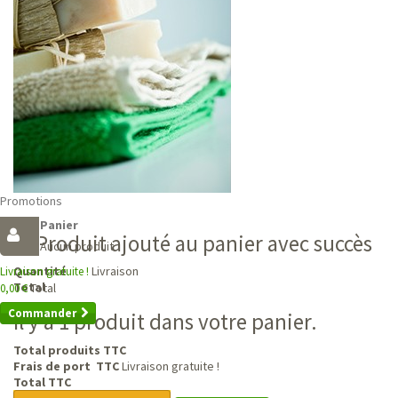
Promotions
Panier
Produit ajouté au panier avec succès
Aucun produit
Livraison
Quantité
Livraison gratuite !
Total
Total
0,00 €
Commander
Il y a 1 produit dans votre panier.
Total produits TTC
Frais de port TTC
Livraison gratuite !
Total TTC