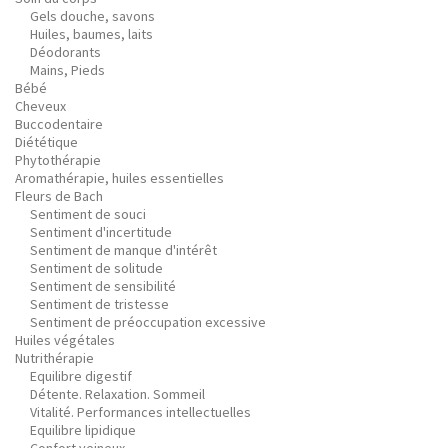
Gels douche, savons
Huiles, baumes, laits
Déodorants
Mains, Pieds
Bébé
Cheveux
Buccodentaire
Diététique
Phytothérapie
Aromathérapie, huiles essentielles
Fleurs de Bach
Sentiment de souci
Sentiment d'incertitude
Sentiment de manque d'intérêt
Sentiment de solitude
Sentiment de sensibilité
Sentiment de tristesse
Sentiment de préoccupation excessive
Huiles végétales
Nutrithérapie
Equilibre digestif
Détente. Relaxation. Sommeil
Vitalité. Performances intellectuelles
Equilibre lipidique