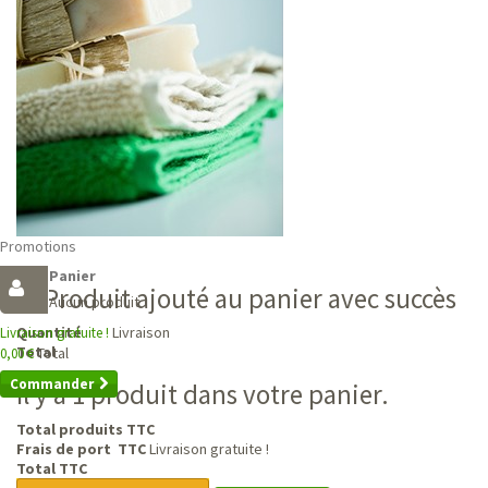
Promotions
Panier
Produit ajouté au panier avec succès
Aucun produit
Livraison
Quantité
Livraison gratuite !
Total
Total
0,00 €
Commander
Il y a 1 produit dans votre panier.
Total produits TTC
Frais de port TTC
Livraison gratuite !
Total TTC