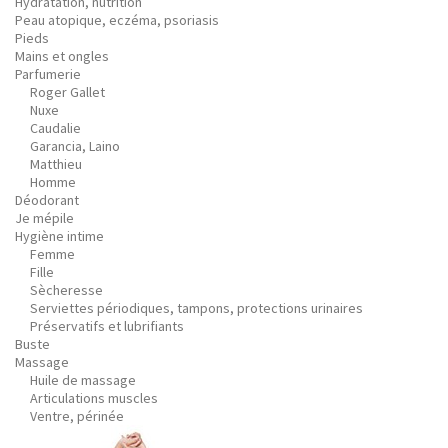
Hydratation, nutrition
Peau atopique, eczéma, psoriasis
Pieds
Mains et ongles
Parfumerie
Roger Gallet
Nuxe
Caudalie
Garancia, Laino
Matthieu
Homme
Déodorant
Je mépile
Hygiène intime
Femme
Fille
Sècheresse
Serviettes périodiques, tampons, protections urinaires
Préservatifs et lubrifiants
Buste
Massage
Huile de massage
Articulations muscles
Ventre, périnée