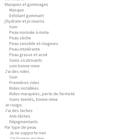
Masques et gommages
Masque
Exfoliant gommant
j'hydrate et je nourris
Soin
Peau normale à mixte
Peau sèche
Peau sensible et rougeurs
Peau intolérante
Peau grasse et acné
Soins cicatrisants
soin bonne mine
J'ai des rides
Soin
Premières rides
Rides installées
Rides marquées, perte de fermeté
Soins teintés, bonne mine
Je rougis
J'ai des taches
Anti-tâches
Dépigmentants
Par type de peau
Je ne supporte rien
J'ai la peau qui tire