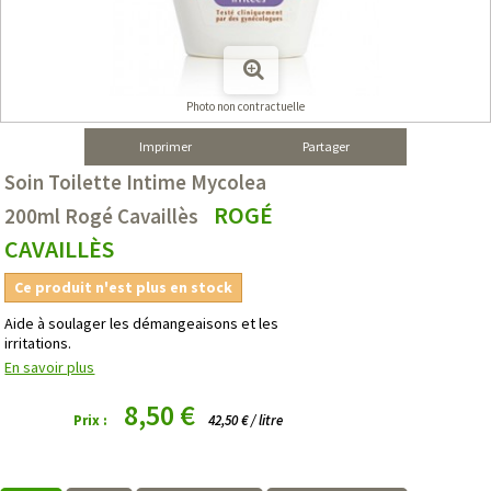
Photo non contractuelle
Imprimer
Partager
Soin Toilette Intime Mycolea
ROGÉ
200ml Rogé Cavaillès
CAVAILLÈS
Ce produit n'est plus en stock
Aide à soulager les démangeaisons et les
irritations.
En savoir plus
8,50 €
Prix :
42,50 € / litre