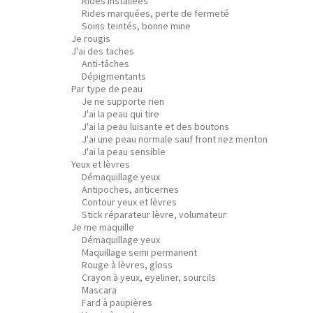
Rides installées
Rides marquées, perte de fermeté
Soins teintés, bonne mine
Je rougis
J'ai des taches
Anti-tâches
Dépigmentants
Par type de peau
Je ne supporte rien
J'ai la peau qui tire
J'ai la peau luisante et des boutons
J'ai une peau normale sauf front nez menton
J'ai la peau sensible
Yeux et lèvres
Démaquillage yeux
Antipoches, anticernes
Contour yeux et lèvres
Stick réparateur lèvre, volumateur
Je me maquille
Démaquillage yeux
Maquillage semi permanent
Rouge à lèvres, gloss
Crayon à yeux, eyeliner, sourcils
Mascara
Fard à paupières