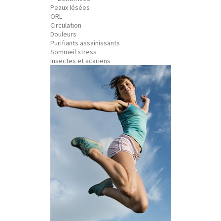
Peaux lésées
ORL
Circulation
Douleurs
Purifiants assainissants
Sommeil stress
Insectes et acariens