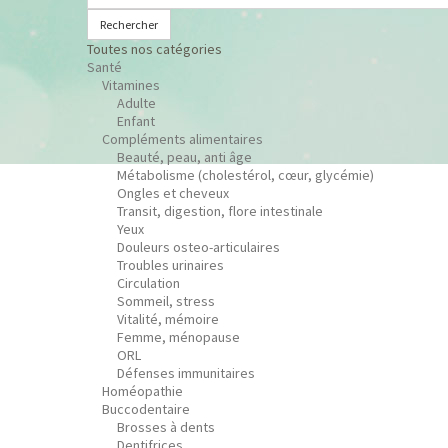
Rechercher
Toutes nos catégories
Santé
Vitamines
Adulte
Enfant
Compléments alimentaires
Beauté, peau, anti âge
Métabolisme (cholestérol, cœur, glycémie)
Ongles et cheveux
Transit, digestion, flore intestinale
Yeux
Douleurs osteo-articulaires
Troubles urinaires
Circulation
Sommeil, stress
Vitalité, mémoire
Femme, ménopause
ORL
Défenses immunitaires
Homéopathie
Buccodentaire
Brosses à dents
Dentifrices