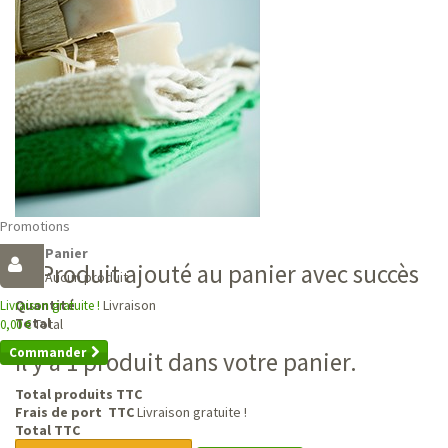
Promotions
Panier
Produit ajouté au panier avec succès
Aucun produit
Livraison
Quantité
Livraison gratuite !
Total
Total
0,00 €
Commander
Il y a 1 produit dans votre panier.
Total produits TTC
Frais de port TTC
Livraison gratuite !
Total TTC