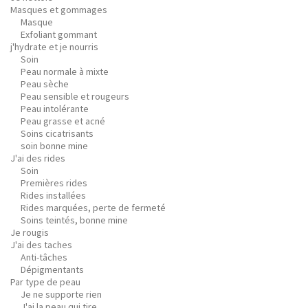
Masques et gommages
Masque
Exfoliant gommant
j'hydrate et je nourris
Soin
Peau normale à mixte
Peau sèche
Peau sensible et rougeurs
Peau intolérante
Peau grasse et acné
Soins cicatrisants
soin bonne mine
J'ai des rides
Soin
Premières rides
Rides installées
Rides marquées, perte de fermeté
Soins teintés, bonne mine
Je rougis
J'ai des taches
Anti-tâches
Dépigmentants
Par type de peau
Je ne supporte rien
J'ai la peau qui tire