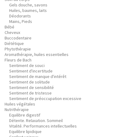
Gels douche, savons
Huiles, baumes, laits
Déodorants
Mains, Pieds
Bébé
Cheveux
Buccodentaire
Diététique
Phytothérapie
Aromathérapie, huiles essentielles
Fleurs de Bach
Sentiment de souci
Sentiment d'incertitude
Sentiment de manque d'intérêt
Sentiment de solitude
Sentiment de sensibilité
Sentiment de tristesse
Sentiment de préoccupation excessive
Huiles végétales
Nutrithérapie
Equilibre digestif
Détente. Relaxation. Sommeil
Vitalité. Performances intellectuelles
Equilibre lipidique