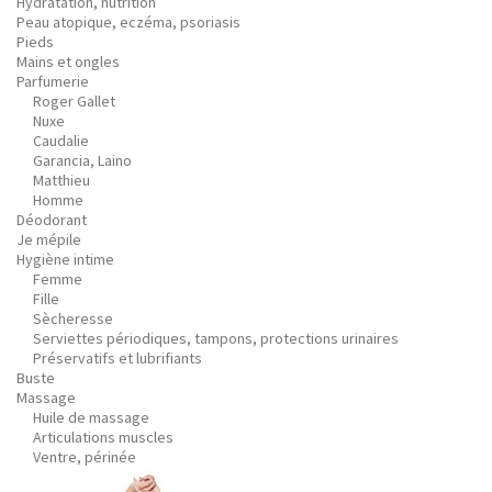
Hydratation, nutrition
Peau atopique, eczéma, psoriasis
Pieds
Mains et ongles
Parfumerie
Roger Gallet
Nuxe
Caudalie
Garancia, Laino
Matthieu
Homme
Déodorant
Je mépile
Hygiène intime
Femme
Fille
Sècheresse
Serviettes périodiques, tampons, protections urinaires
Préservatifs et lubrifiants
Buste
Massage
Huile de massage
Articulations muscles
Ventre, périnée