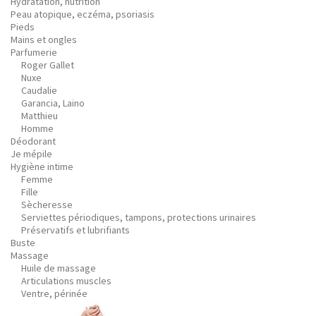
Hydratation, nutrition
Peau atopique, eczéma, psoriasis
Pieds
Mains et ongles
Parfumerie
Roger Gallet
Nuxe
Caudalie
Garancia, Laino
Matthieu
Homme
Déodorant
Je mépile
Hygiène intime
Femme
Fille
Sècheresse
Serviettes périodiques, tampons, protections urinaires
Préservatifs et lubrifiants
Buste
Massage
Huile de massage
Articulations muscles
Ventre, périnée