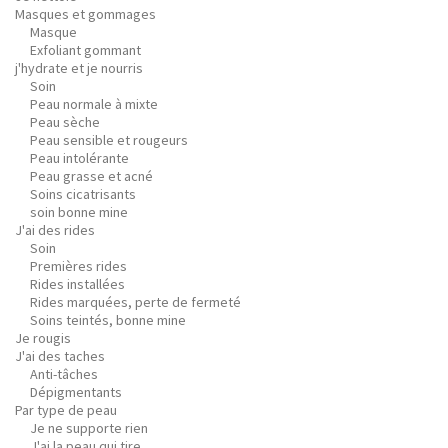
Masques et gommages
Masque
Exfoliant gommant
j'hydrate et je nourris
Soin
Peau normale à mixte
Peau sèche
Peau sensible et rougeurs
Peau intolérante
Peau grasse et acné
Soins cicatrisants
soin bonne mine
J'ai des rides
Soin
Premières rides
Rides installées
Rides marquées, perte de fermeté
Soins teintés, bonne mine
Je rougis
J'ai des taches
Anti-tâches
Dépigmentants
Par type de peau
Je ne supporte rien
J'ai la peau qui tire