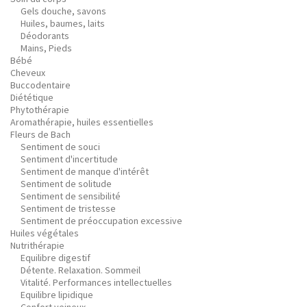
Gels douche, savons
Huiles, baumes, laits
Déodorants
Mains, Pieds
Bébé
Cheveux
Buccodentaire
Diététique
Phytothérapie
Aromathérapie, huiles essentielles
Fleurs de Bach
Sentiment de souci
Sentiment d'incertitude
Sentiment de manque d'intérêt
Sentiment de solitude
Sentiment de sensibilité
Sentiment de tristesse
Sentiment de préoccupation excessive
Huiles végétales
Nutrithérapie
Equilibre digestif
Détente. Relaxation. Sommeil
Vitalité. Performances intellectuelles
Equilibre lipidique