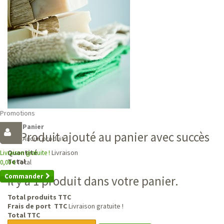
Promotions
Panier
Produit ajouté au panier avec succès
Aucun produit
Livraison
Quantité
Livraison gratuite !
Total
Total
0,00 €
Commander
Il y a 1 produit dans votre panier.
Total produits TTC
Frais de port TTC
Livraison gratuite !
Total TTC