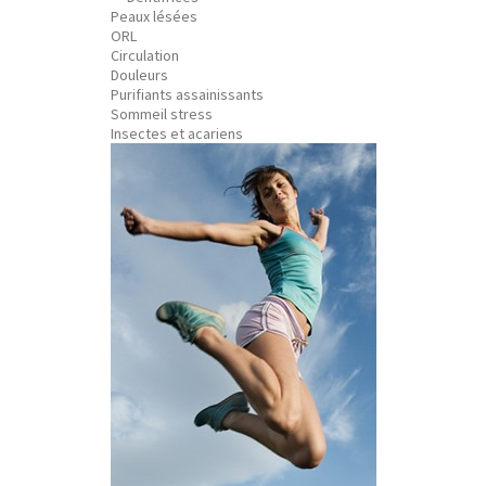
Peaux lésées
ORL
Circulation
Douleurs
Purifiants assainissants
Sommeil stress
Insectes et acariens