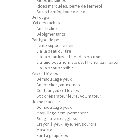
Rides installées
Rides marquées, perte de fermeté
Soins teintés, bonne mine
Je rougis
J'ai des taches
Anti-tâches
Dépigmentants
Par type de peau
Je ne supporte rien
J'ai la peau qui tire
J'ai la peau luisante et des boutons
J'ai une peau normale sauf front nez menton
J'ai la peau sensible
Yeux et lèvres
Démaquillage yeux
Antipoches, anticernes
Contour yeux et lèvres
Stick réparateur lèvre, volumateur
Je me maquille
Démaquillage yeux
Maquillage semi permanent
Rouge à lèvres, gloss
Crayon à yeux, eyeliner, sourcils
Mascara
Fard à paupières