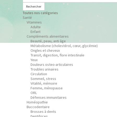
Rechercher
Toutes nos catégories
Santé
Vitamines
Adulte
Enfant
Compléments alimentaires
Beauté, peau, anti âge
Métabolisme (cholestérol, cœur, glycémie)
Ongles et cheveux
Transit, digestion, flore intestinale
Yeux
Douleurs osteo-articulaires
Troubles urinaires
Circulation
Sommeil, stress
Vitalité, mémoire
Femme, ménopause
ORL
Défenses immunitaires
Homéopathie
Buccodentaire
Brosses à dents
Dentifrices