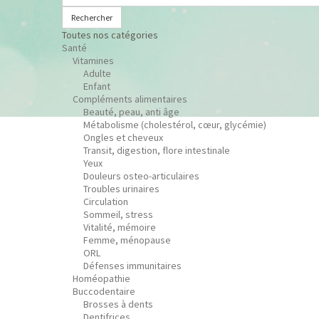
Rechercher
Toutes nos catégories
Santé
Vitamines
Adulte
Enfant
Compléments alimentaires
Beauté, peau, anti âge
Métabolisme (cholestérol, cœur, glycémie)
Ongles et cheveux
Transit, digestion, flore intestinale
Yeux
Douleurs osteo-articulaires
Troubles urinaires
Circulation
Sommeil, stress
Vitalité, mémoire
Femme, ménopause
ORL
Défenses immunitaires
Homéopathie
Buccodentaire
Brosses à dents
Dentifrices