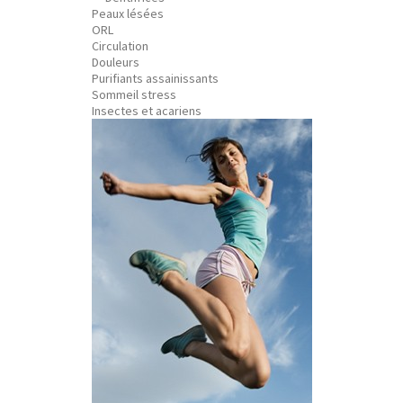
Peaux lésées
ORL
Circulation
Douleurs
Purifiants assainissants
Sommeil stress
Insectes et acariens