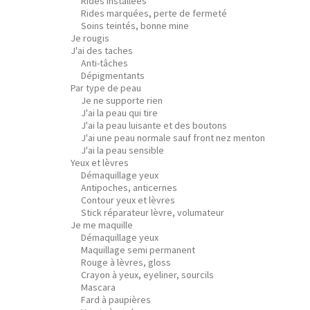
Rides installées
Rides marquées, perte de fermeté
Soins teintés, bonne mine
Je rougis
J'ai des taches
Anti-tâches
Dépigmentants
Par type de peau
Je ne supporte rien
J'ai la peau qui tire
J'ai la peau luisante et des boutons
J'ai une peau normale sauf front nez menton
J'ai la peau sensible
Yeux et lèvres
Démaquillage yeux
Antipoches, anticernes
Contour yeux et lèvres
Stick réparateur lèvre, volumateur
Je me maquille
Démaquillage yeux
Maquillage semi permanent
Rouge à lèvres, gloss
Crayon à yeux, eyeliner, sourcils
Mascara
Fard à paupières